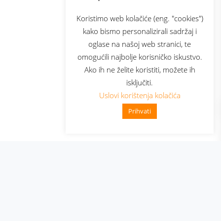
com
Bonus plus
sluga
Prijava za newsletter
Koristimo web kolačiće (eng. "cookies")
kako bismo personalizirali sadržaj i
oglase na našoj web stranici, te
elecom
omogućili najbolje korisničko iskustvo.
Ako ih ne želite koristiti, možete ih
isključiti.
Uslovi korištenja kolačića
Prihvati
👋 Zdravo, kako mogu pomoći?