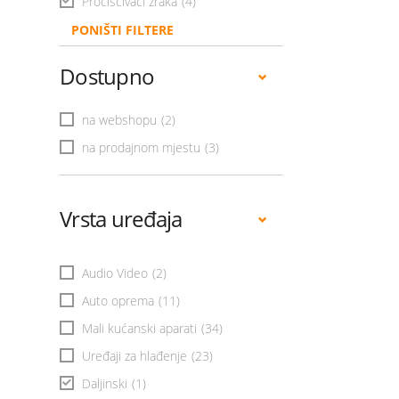
Pročišćivači zraka
(4)
PONIŠTI FILTERE
Dostupno
na webshopu
(2)
na prodajnom mjestu
(3)
Vrsta uređaja
Audio Video
(2)
Auto oprema
(11)
Mali kućanski aparati
(34)
Uređaji za hlađenje
(23)
Daljinski
(1)