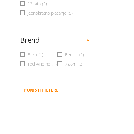
12 rata
(5)
Jednokratno plaćanje
(5)
Brend
Beko
(1)
Beurer
(1)
Tech4Home
(1)
Xiaomi
(2)
PONIŠTI FILTERE
Administracija
B2B