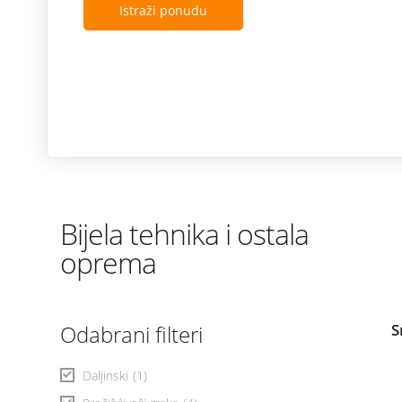
Istraži ponudu
Bijela tehnika i ostala
oprema
Odabrani filteri
S
Daljinski
(1)