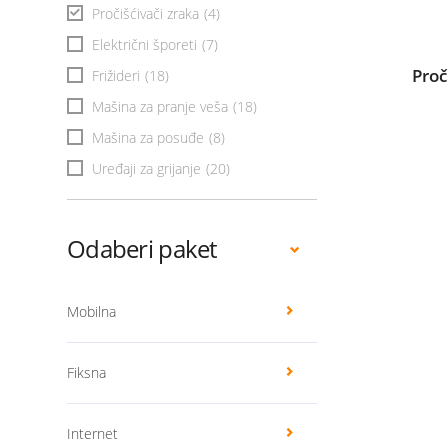
Pročišćivači zraka
(4)
Električni šporeti
(7)
Proč
Frižideri
(18)
Mašina za pranje veša
(18)
Mašina za posuđe
(8)
Uređaji za grijanje
(20)
Odaberi paket
Mobilna
Fiksna
Internet