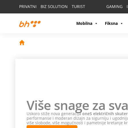
PRIVATNI
BIZ SOLUTION
TURIST
GAMING
Mobilna
Fiksna
Više snage za sva
Uskoro stiže nova generacija
oneS električnih skuter
performanse i moderan dizajn za sigurniju i ugodniju
više slobode, više mogućnosti i pametnije kretanje kr