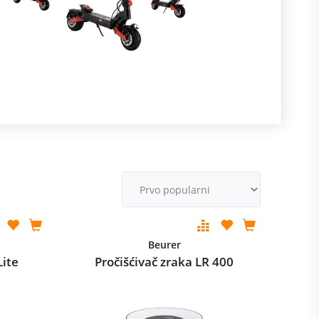
R
m
M
v
Beurer
Lite
Pročišćivač zraka LR 400