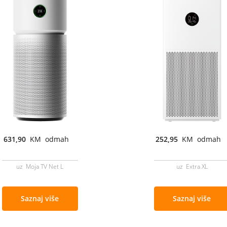
631,90
KM odmah
252,95
KM odmah
uz Moja TV Net L
uz Extra XL
Saznaj više
Saznaj više