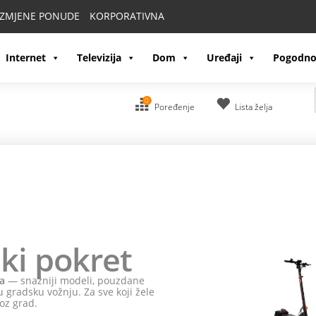
IZMJENE PONUDE
KORPORATIVNA
Internet
Televizija
Dom
Uređaji
Pogodno
0
Poređenje
Lista želja
ki pokret
a
— snažniji modeli, pouzdane
 gradsku vožnju. Za sve koji žele
oz grad.