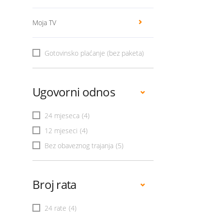
Moja TV
Gotovinsko plaćanje (bez paketa)
Ugovorni odnos
24 mjeseca
(4)
12 mjeseci
(4)
Bez obaveznog trajanja
(5)
Broj rata
24 rate
(4)