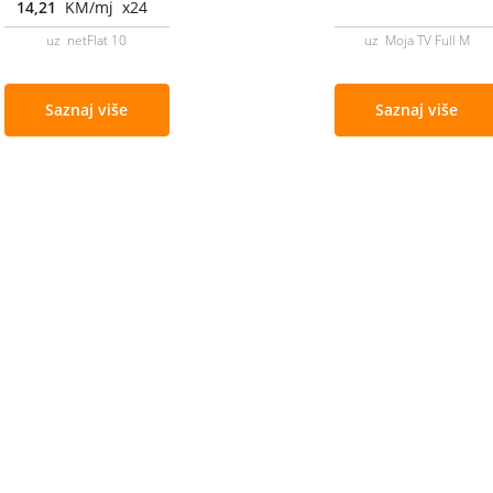
14,21
KM/mj x24
uz netFlat 10
uz Moja TV Full M
Saznaj više
Saznaj više