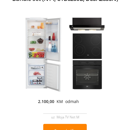
2.100,00
KM odmah
uz Moja TV Net M