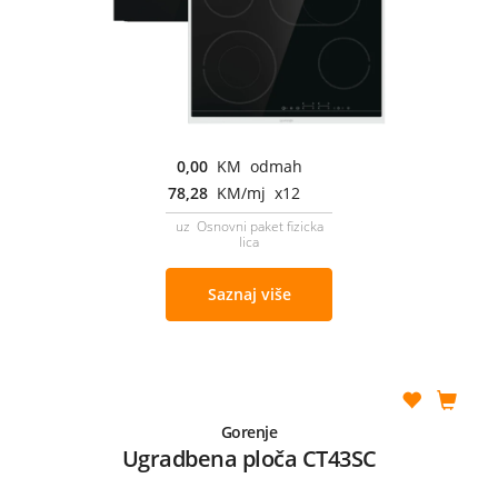
0,00
KM odmah
78,28
KM/mj x12
uz Osnovni paket fizicka
lica
Saznaj više
Gorenje
Ugradbena ploča CT43SC