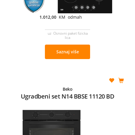
1.012,00
KM odmah
uz Osnovni paket fizicka
lica
Saznaj više
Beko
Ugradbeni set N14 BBSE 11120 BD