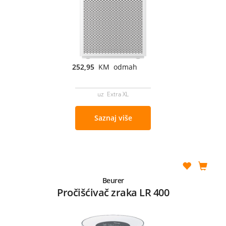
252,95
KM odmah
uz Extra XL
Saznaj više
Beurer
Pročišćivač zraka LR 400