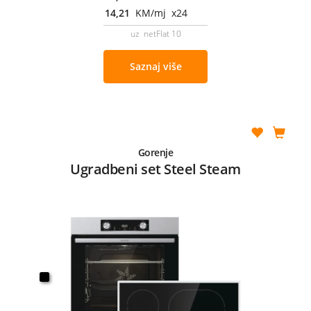
14,21
KM/mj x24
uz netFlat 10
Saznaj više
Gorenje
Ugradbeni set Steel Steam