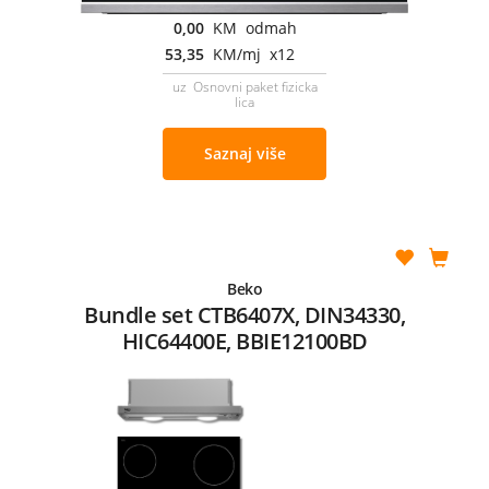
0,00
KM odmah
53,35
KM/mj x12
uz Osnovni paket fizicka
lica
Saznaj više
Beko
Bundle set CTB6407X, DIN34330,
HIC64400E, BBIE12100BD