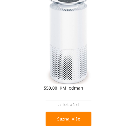
559,00
KM odmah
uz Extra NET
Saznaj više