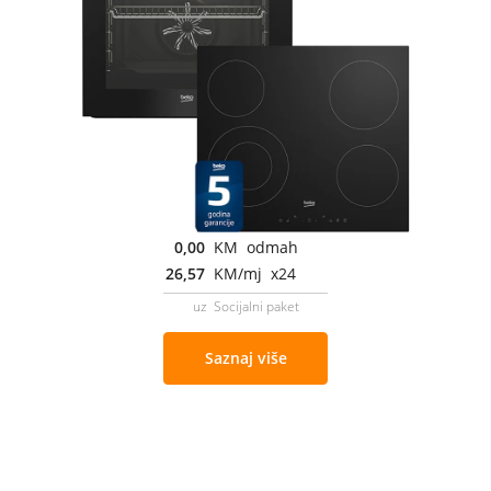
0,00
KM odmah
26,57
KM/mj x24
uz Socijalni paket
Saznaj više