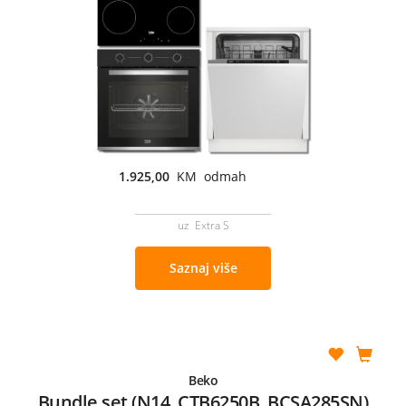
1.925,00
KM odmah
uz Extra S
Saznaj više
Beko
Bundle set (N14, CTB6250B, BCSA285SN)