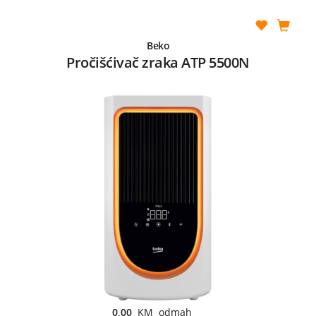
Beko
Pročišćivač zraka ATP 5500N
0,00
KM odmah