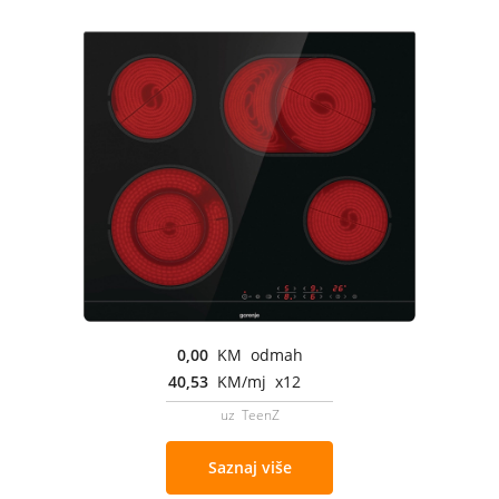
0,00
KM odmah
40,53
KM/mj x12
uz TeenZ
Saznaj više