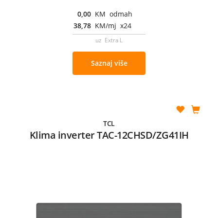
0,00
KM odmah
38,78
KM/mj x24
uz Extra L
Saznaj više
TCL
Klima inverter TAC-12CHSD/ZG41IH