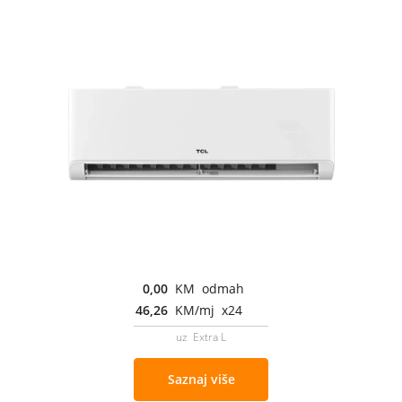
0,00
KM odmah
46,26
KM/mj x24
uz Extra L
Saznaj više