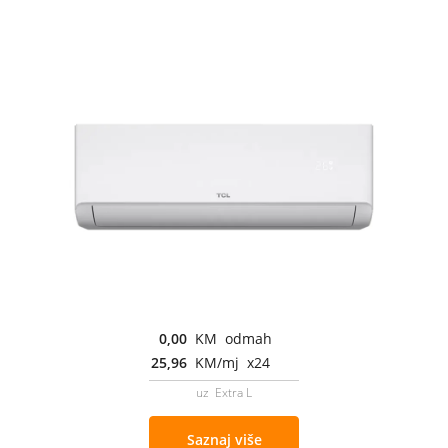
0,00
KM odmah
25,96
KM/mj x24
uz Extra L
Saznaj više