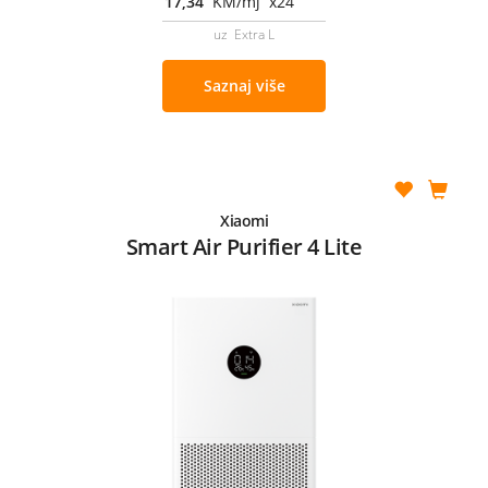
17,34
KM/mj x24
uz Extra L
Saznaj više
Xiaomi
Smart Air Purifier 4 Lite