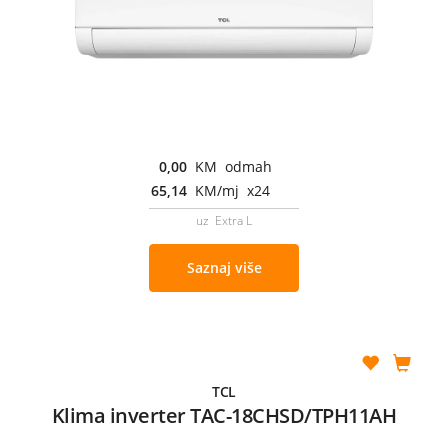
0,00
KM odmah
65,14
KM/mj x24
uz Extra L
Saznaj više
TCL
Klima inverter TAC-18CHSD/TPH11AH