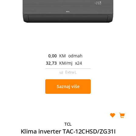
0,00
KM odmah
32,73
KM/mj x24
uz Extra L
Saznaj više
TCL
Klima inverter TAC-12CHSD/ZG31I