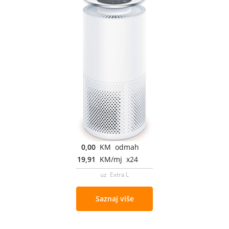
0,00
KM odmah
19,91
KM/mj x24
uz Extra L
Saznaj više