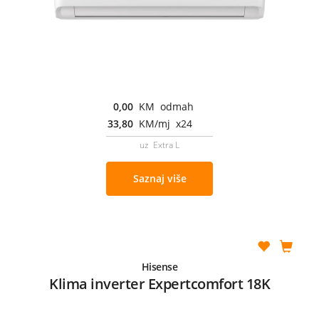
0,00
KM odmah
33,80
KM/mj x24
uz Extra L
Saznaj više
Hisense
Klima inverter Expertcomfort 18K