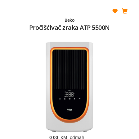
Beko
Pročišćivač zraka ATP 5500N
0,00
KM odmah