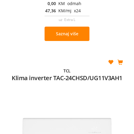
0,00
KM odmah
47,36
KM/mj x24
uz Extra L
Saznaj više
TCL
Klima inverter TAC-24CHSD/UG11V3AH1