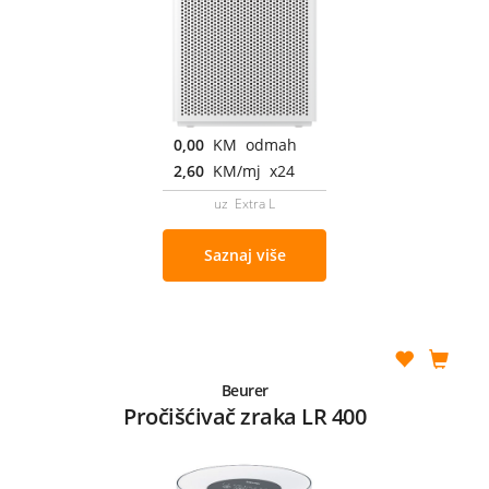
0,00
KM odmah
2,60
KM/mj x24
uz Extra L
Saznaj više
Beurer
Pročišćivač zraka LR 400