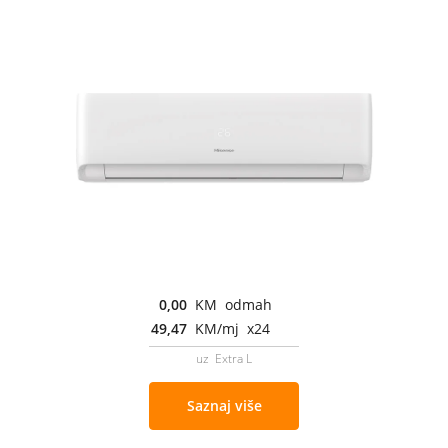
0,00
KM odmah
49,47
KM/mj x24
uz Extra L
Saznaj više