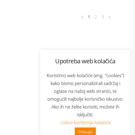
«
1
2
3
»
Program lojalnosti
Upotreba web kolačića
com
Bonus plus
sluga
Prijava za newsletter
Koristimo web kolačiće (eng. "cookies")
kako bismo personalizirali sadržaj i
oglase na našoj web stranici, te
elecom
omogućili najbolje korisničko iskustvo.
Ako ih ne želite koristiti, možete ih
isključiti.
Uslovi korištenja kolačića
Prihvati
👋 Zdravo, kako mogu pomoći?