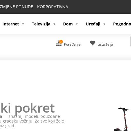
IZMJENE PONUDE
KORPORATIVNA
Internet
Televizija
Dom
Uređaji
Pogodno
0
Poređenje
Lista želja
ki pokret
a
— snažniji modeli, pouzdane
 gradsku vožnju. Za sve koji žele
oz grad.