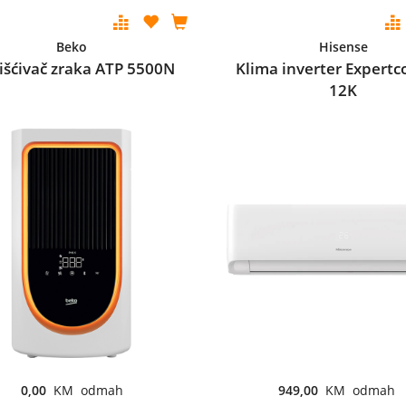
Beko
Hisense
išćivač zraka ATP 5500N
Klima inverter Expertc
12K
0,00
KM odmah
949,00
KM odmah