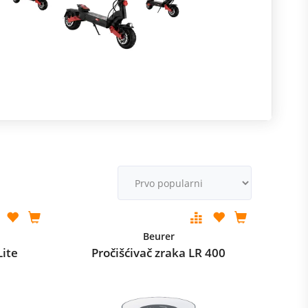
R
m
M
v
Beurer
Lite
Pročišćivač zraka LR 400