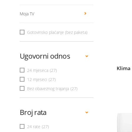
Moja TV
Gotovinsko plaćanje (bez paketa)
Ugovorni odnos
Klima 
24 mjeseca
(27)
12 mjeseci
(27)
Bez obaveznog trajanja
(27)
Broj rata
24 rate
(27)