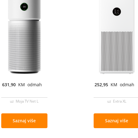
631,90
KM odmah
252,95
KM odmah
uz Moja TV Net L
uz Extra XL
Saznaj više
Saznaj više