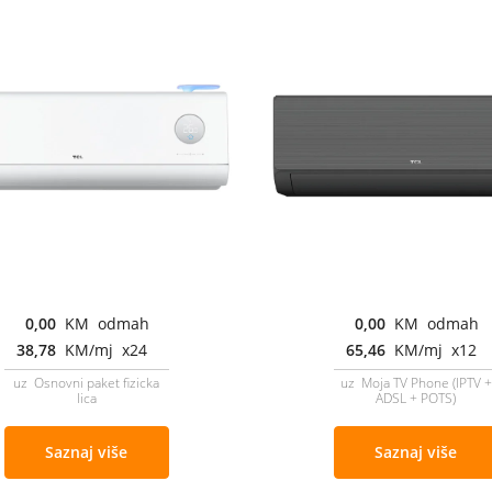
0,00
KM odmah
0,00
KM odmah
38,78
KM/mj x24
65,46
KM/mj x12
uz Osnovni paket fizicka
uz Moja TV Phone (IPTV +
lica
ADSL + POTS)
Saznaj više
Saznaj više