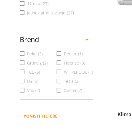
12 rata
(27)
Jednokratno plaćanje
(27)
Brend
Beko
(3)
Beurer
(1)
Grundig
(2)
Hisense
(3)
TCL
(6)
WHIRLPOOL
(1)
LG
(5)
Tesla
(2)
Vox
(2)
Xiaomi
(2)
Klima
PONIŠTI FILTERE