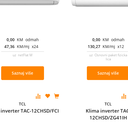
0,00
KM odmah
0,00
KM odmah
47,36
KM/mj x24
130,27
KM/mj x12
uz netFlat M
uz Osnovni paket fizicka
lica
Saznaj više
Saznaj više
TCL
TCL
 inverter TAC-12CHSD/FCI
Klima inverter TA
12CHSD/ZG41IH