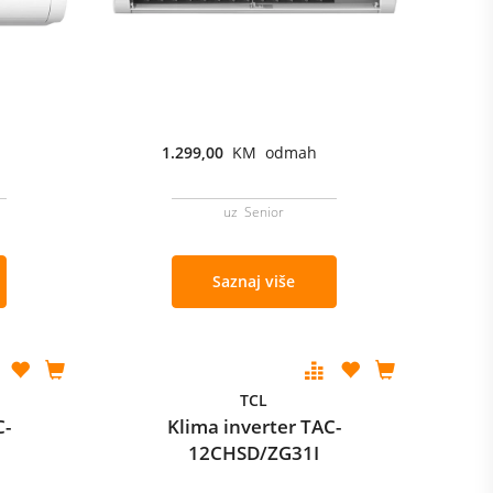
1.299,00
KM odmah
uz Senior
Saznaj više
TCL
C-
Klima inverter TAC-
12CHSD/ZG31I