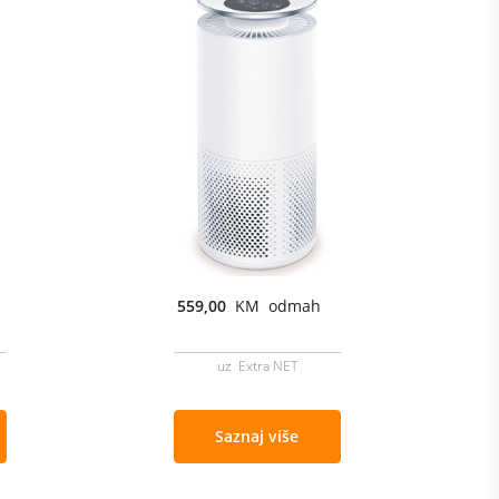
559,00
KM odmah
uz Extra NET
Saznaj više