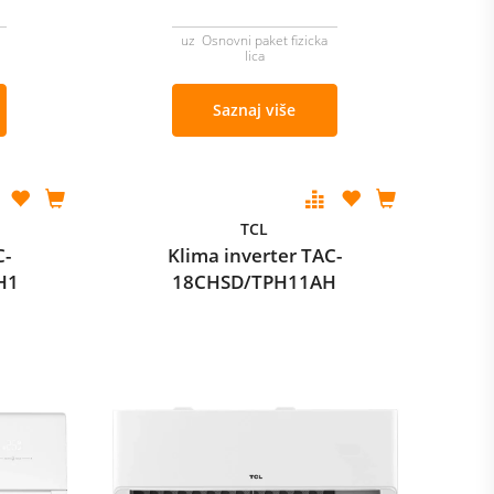
uz Osnovni paket fizicka
lica
Saznaj više
TCL
C-
Klima inverter TAC-
H1
18CHSD/TPH11AH