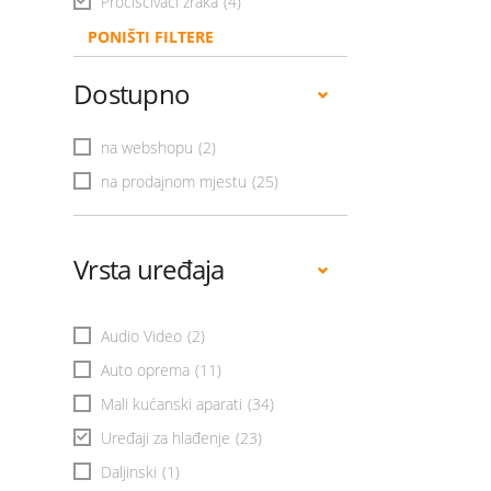
Pročišćivači zraka
(4)
PONIŠTI FILTERE
Dostupno
na webshopu
(2)
na prodajnom mjestu
(25)
Vrsta uređaja
Audio Video
(2)
Auto oprema
(11)
Mali kućanski aparati
(34)
Uređaji za hlađenje
(23)
Daljinski
(1)