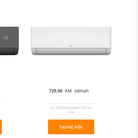
729,00
KM odmah
uz Osnovni paket fizicka
lica
Saznaj više