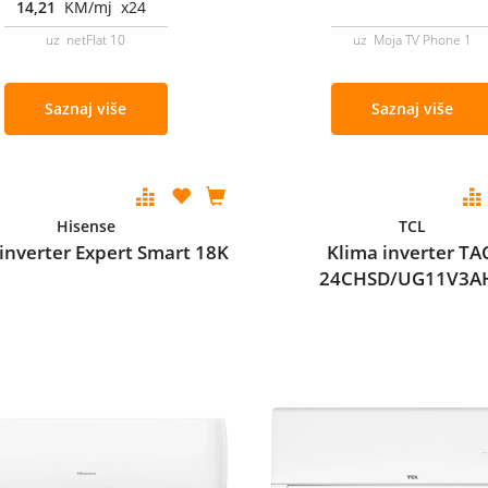
14,21
KM/mj x24
uz netFlat 10
uz Moja TV Phone 1
Saznaj više
Saznaj više
Hisense
TCL
inverter Expert Smart 18K
Klima inverter TA
24CHSD/UG11V3A