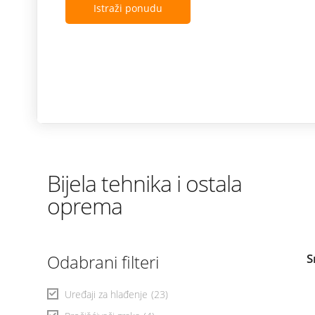
Istraži ponudu
Bijela tehnika i ostala
oprema
Odabrani filteri
S
Uređaji za hlađenje
(23)