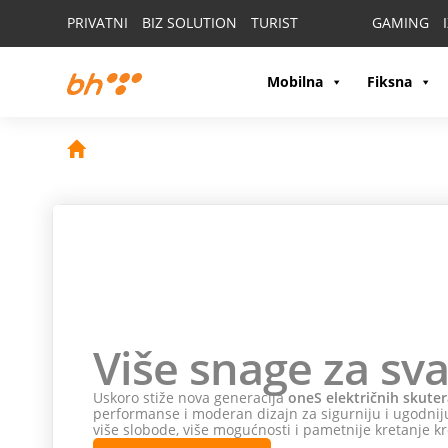
PRIVATNI
BIZ SOLUTION
TURIST
GAMING
Mobilna
Fiksna
Više snage za sva
Uskoro stiže nova generacija
oneS električnih skuter
performanse i moderan dizajn za sigurniju i ugodniju
više slobode, više mogućnosti i pametnije kretanje kr