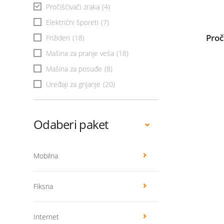
Pročišćivači zraka
(4)
Električni šporeti
(7)
Proč
Frižideri
(18)
Mašina za pranje veša
(18)
Mašina za posuđe
(8)
Uređaji za grijanje
(20)
Odaberi paket
Mobilna
Fiksna
Internet