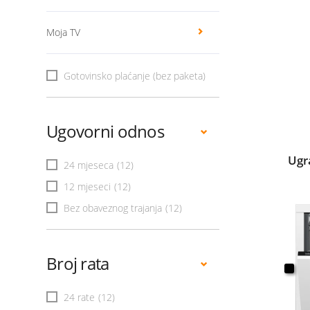
Moja TV
Gotovinsko plaćanje (bez paketa)
Ugovorni odnos
Ugr
24 mjeseca
(12)
12 mjeseci
(12)
Bez obaveznog trajanja
(12)
Broj rata
24 rate
(12)