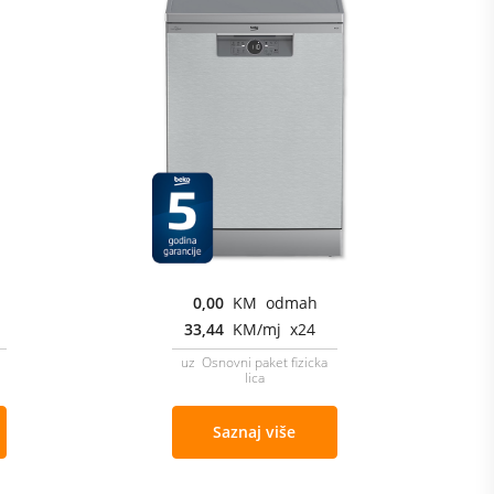
0,00
KM odmah
33,44
KM/mj x24
uz Osnovni paket fizicka
lica
Saznaj više