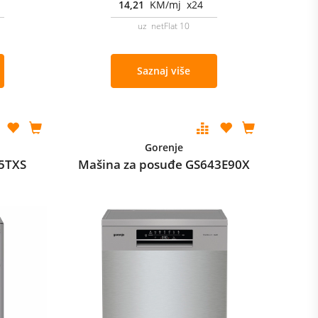
14,21
KM/mj x24
uz netFlat 10
Saznaj više
Gorenje
75TXS
Mašina za posuđe GS643E90X