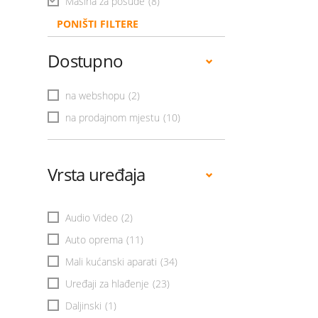
Mašina za posuđe
(8)
PONIŠTI FILTERE
Dostupno
na webshopu
(2)
na prodajnom mjestu
(10)
Vrsta uređaja
Audio Video
(2)
Auto oprema
(11)
Mali kućanski aparati
(34)
Uređaji za hlađenje
(23)
Daljinski
(1)