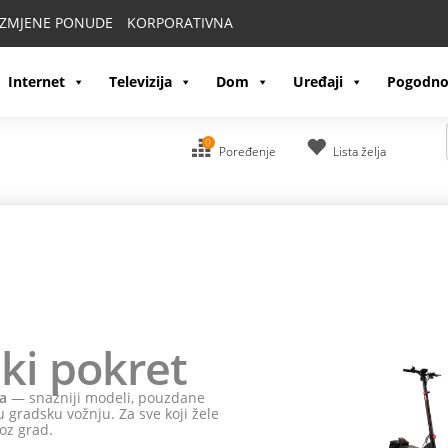
IZMJENE PONUDE
KORPORATIVNA
Internet
Televizija
Dom
Uređaji
Pogodno
0
Poređenje
Lista želja
ki pokret
a
— snažniji modeli, pouzdane
 gradsku vožnju. Za sve koji žele
oz grad.