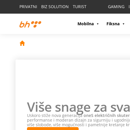
PRIVATNI
BIZ SOLUTION
TURIST
GAMING
Mobilna
Fiksna
Više snage za sva
Uskoro stiže nova generacija
oneS električnih skuter
performanse i moderan dizajn za sigurniju i ugodniju
više slobode, više mogućnosti i pametnije kretanje kr