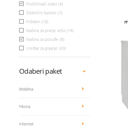
Pročišćivači zraka
(4)
Električni šporeti
(7)
m
Frižideri
(18)
Mašina za pranje veša
(18)
Mašina za posuđe
(8)
Uređaji za grijanje
(20)
Odaberi paket
Mobilna
Fiksna
Internet