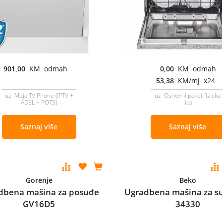
901,00
KM odmah
0,00
KM odmah
53,38
KM/mj x24
uz Moja TV Phone (IPTV +
uz Osnovni paket fizicka
ADSL + POTS)
lica
Saznaj više
Saznaj više
Gorenje
Beko
dbena mašina za posuđe
Ugradbena mašina za s
GV16D5
34330