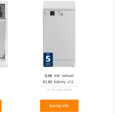
0,00
KM odmah
51,92
KM/mj x12
uz Socijalni paket
Saznaj više