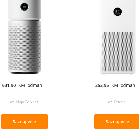
631,90
KM odmah
252,95
KM odmah
uz Moja TV Net L
uz Extra XL
Saznaj više
Saznaj više