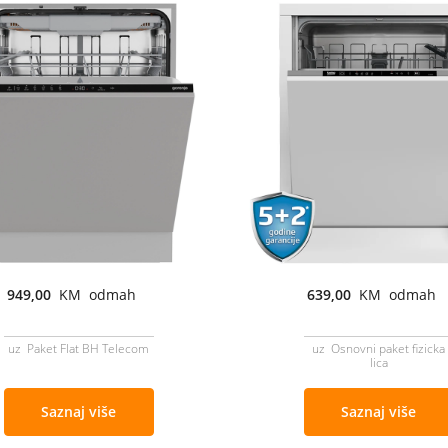
949,00
KM odmah
639,00
KM odmah
uz Paket Flat BH Telecom
uz Osnovni paket fizicka
lica
Saznaj više
Saznaj više