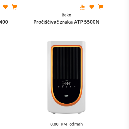
Beko
 400
Pročišćivač zraka ATP 5500N
0,00
KM odmah