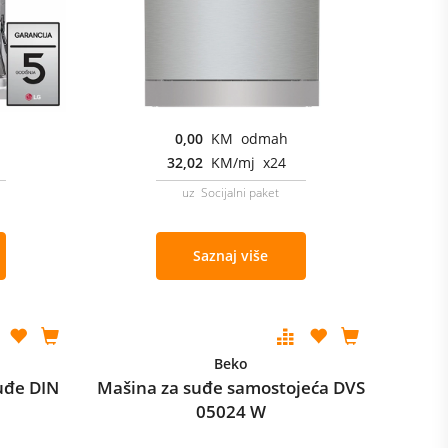
0,00
KM odmah
32,02
KM/mj x24
uz Socijalni paket
Saznaj više
Beko
uđe DIN
Mašina za suđe samostojeća DVS
05024 W