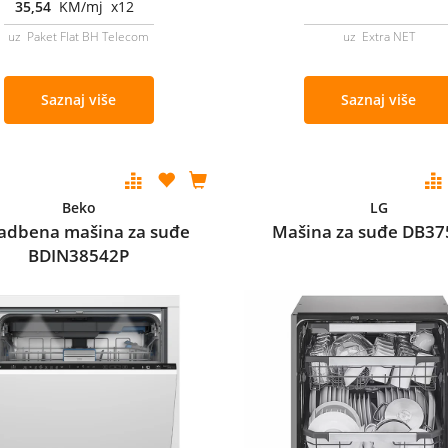
35,54
KM/mj x12
uz Paket Flat BH Telecom
uz Extra NET
Saznaj više
Saznaj više
Beko
LG
adbena mašina za suđe
Mašina za suđe DB3
BDIN38542P