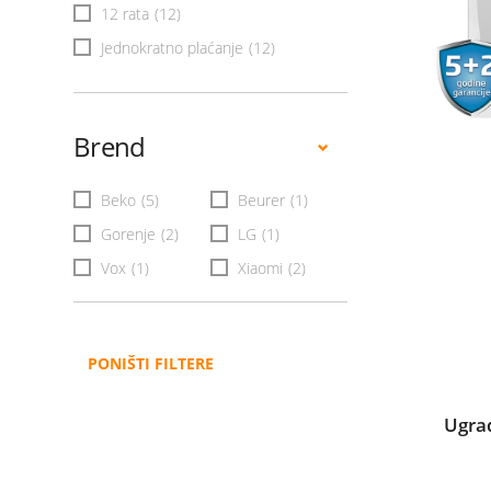
12 rata
(12)
Jednokratno plaćanje
(12)
Brend
Beko
(5)
Beurer
(1)
Gorenje
(2)
LG
(1)
Vox
(1)
Xiaomi
(2)
PONIŠTI FILTERE
Ugra