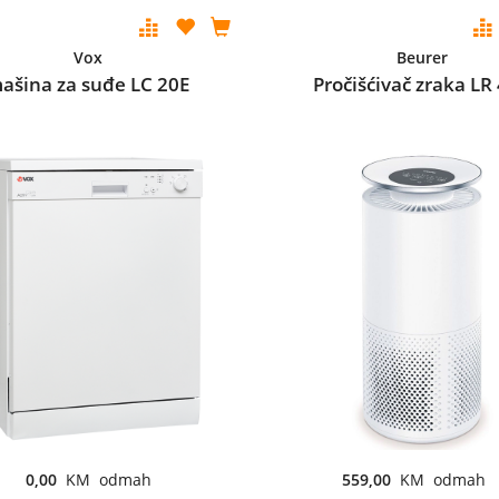
Vox
Beurer
ašina za suđe LC 20E
Pročišćivač zraka LR
0,00
KM odmah
559,00
KM odmah