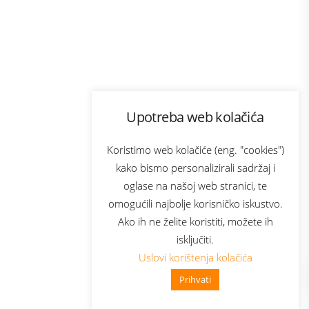
Program lojalnosti
Upotreba web kolačića
com
Bonus plus
sluga
Prijava za newsletter
Koristimo web kolačiće (eng. "cookies")
kako bismo personalizirali sadržaj i
oglase na našoj web stranici, te
elecom
omogućili najbolje korisničko iskustvo.
Ako ih ne želite koristiti, možete ih
isključiti.
Uslovi korištenja kolačića
Prihvati
👋 Zdravo, kako mogu pomoći?