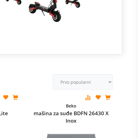
R
m
M
v
Beko
Lite
mašina za suđe BDFN 26430 X
Inox