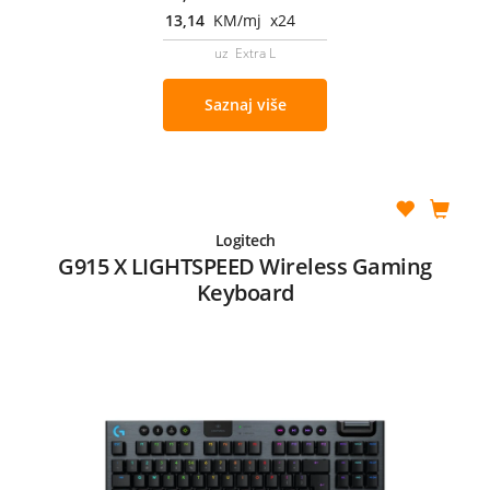
13,14
KM/mj x24
uz Extra L
Saznaj više
Logitech
G915 X LIGHTSPEED Wireless Gaming
Keyboard