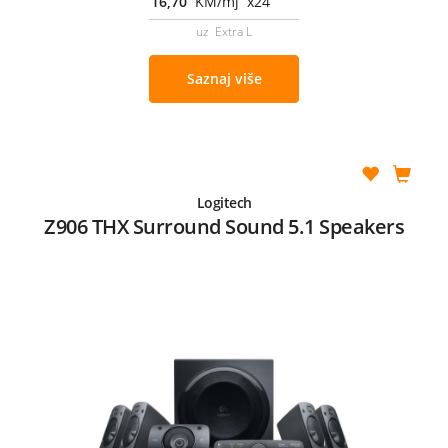
16,70
KM/mj x24
uz Extra L
Saznaj više
Logitech
Z906 THX Surround Sound 5.1 Speakers