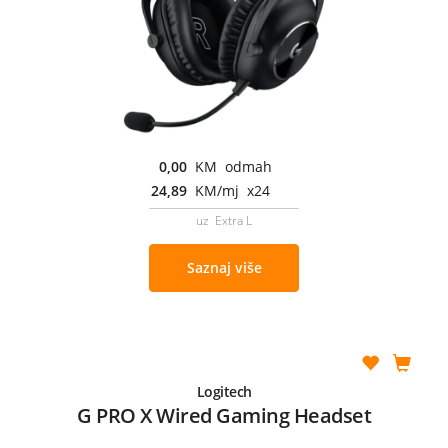
0,00
KM odmah
24,89
KM/mj x24
uz Extra L
Saznaj više
Logitech
G PRO X Wired Gaming Headset