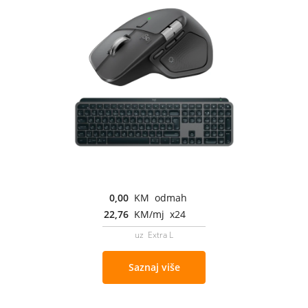
0,00
KM odmah
22,76
KM/mj x24
uz Extra L
Saznaj više