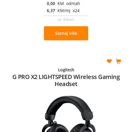
0,00
KM odmah
6,37
KM/mj x24
uz Extra L
Saznaj više
Logitech
G PRO X2 LIGHTSPEED Wireless Gaming
Headset