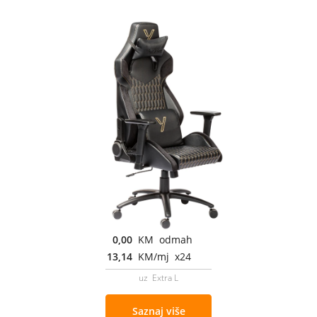
0,00
KM odmah
13,14
KM/mj x24
uz Extra L
Saznaj više