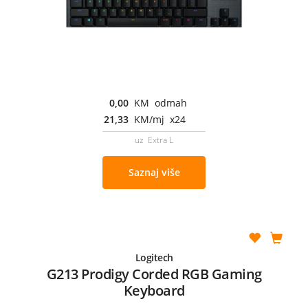
0,00
KM odmah
21,33
KM/mj x24
uz Extra L
Saznaj više
Logitech
G213 Prodigy Corded RGB Gaming
Keyboard