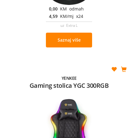
0,00
KM odmah
4,59
KM/mj x24
uz Extra L
Saznaj više
YENKEE
Gaming stolica YGC 300RGB