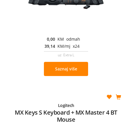
0,00
KM odmah
39,14
KM/mj x24
uz Extra L
Saznaj više
Logitech
MX Keys S Keyboard + MX Master 4 BT
Mouse