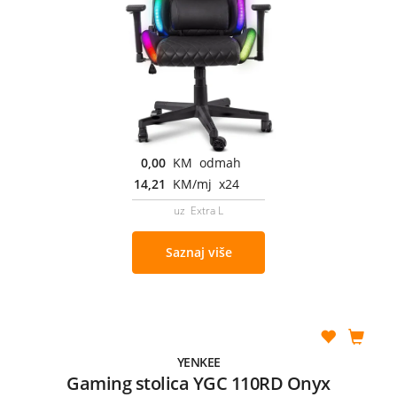
0,00
KM odmah
14,21
KM/mj x24
uz Extra L
Saznaj više
YENKEE
Gaming stolica YGC 110RD Onyx