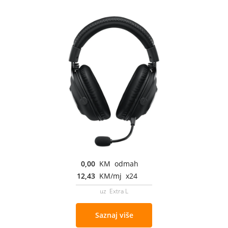
0,00
KM odmah
12,43
KM/mj x24
uz Extra L
Saznaj više