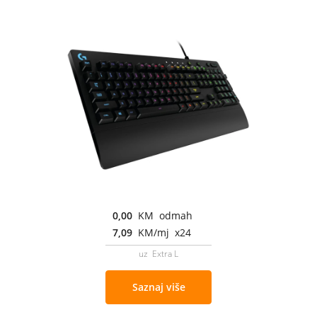
0,00
KM odmah
7,09
KM/mj x24
uz Extra L
Saznaj više