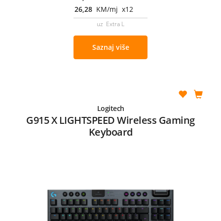
26,28
KM/mj x12
uz Extra L
Saznaj više
Logitech
G915 X LIGHTSPEED Wireless Gaming
Keyboard