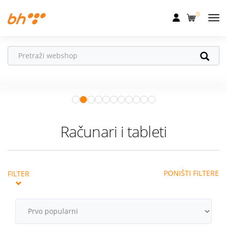
0
Mobilna
Fiksna
Ne propusti
HONOR poklone!
Internet
Uz
HONOR 600, 600 Pro i Magic 8
Pro
od 04.08.–31.08. očekuju te
Televizija
super pokloni!
Istraži ponudu
Dom
Računari i tableti
Uređaji
Pogodnosti
PONIŠTI FILTERE
FILTER
Akcije
Podrška