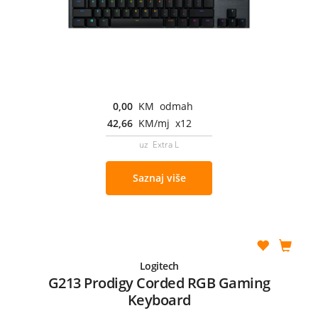
0,00
KM odmah
42,66
KM/mj x12
uz Extra L
Saznaj više
Logitech
G213 Prodigy Corded RGB Gaming
Keyboard