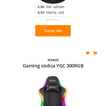
0,00
KM odmah
4,59
KM/mj x24
uz Extra L
Saznaj više
YENKEE
Gaming stolica YGC 300RGB