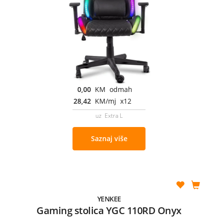
0,00
KM odmah
28,42
KM/mj x12
uz Extra L
Saznaj više
YENKEE
Gaming stolica YGC 110RD Onyx