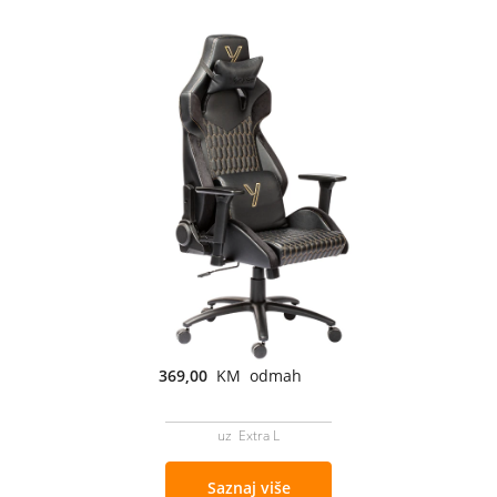
369,00
KM odmah
uz Extra L
Saznaj više