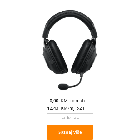
0,00
KM odmah
12,43
KM/mj x24
uz Extra L
Saznaj više