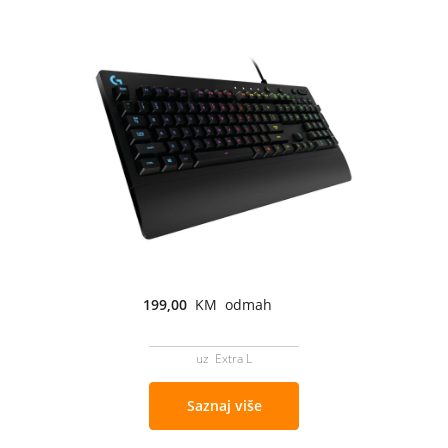
199,00
KM odmah
uz Extra L
Saznaj više