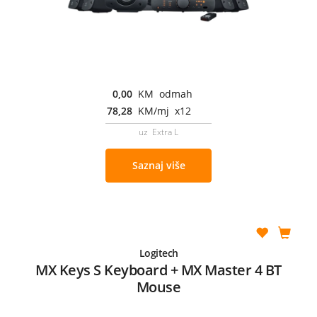
0,00
KM odmah
78,28
KM/mj x12
uz Extra L
Saznaj više
Logitech
MX Keys S Keyboard + MX Master 4 BT
Mouse