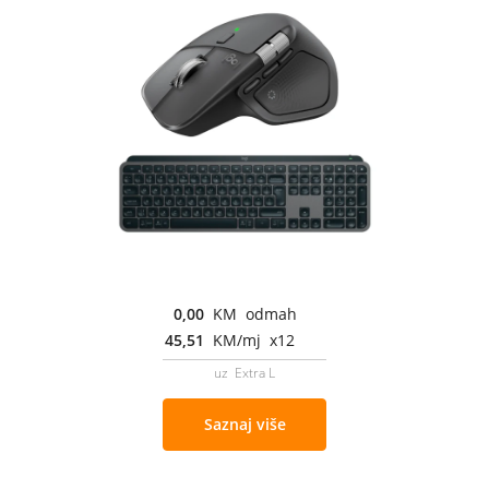
0,00
KM odmah
45,51
KM/mj x12
uz Extra L
Saznaj više