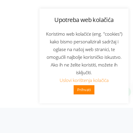
Upotreba web kolačića
Koristimo web kolačiće (eng. "cookies")
kako bismo personalizirali sadržaj i
oglase na našoj web stranici, te
omogućili najbolje korisničko iskustvo.
Ako ih ne želite koristiti, možete ih
isključiti.
Uslovi korištenja kolačića
Prihvati