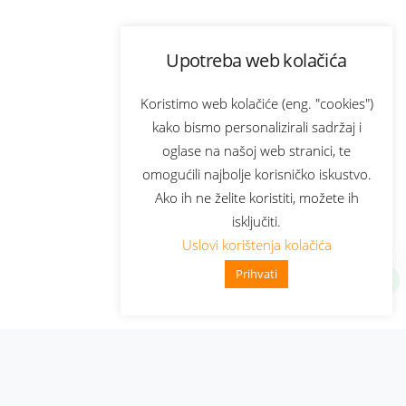
Upotreba web kolačića
Koristimo web kolačiće (eng. "cookies")
kako bismo personalizirali sadržaj i
oglase na našoj web stranici, te
omogućili najbolje korisničko iskustvo.
Ako ih ne želite koristiti, možete ih
isključiti.
Uslovi korištenja kolačića
Prihvati