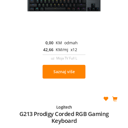
0,00
KM odmah
42,66
KM/mj x12
uz Moja TV Full L
Saznaj više
Logitech
G213 Prodigy Corded RGB Gaming
Keyboard