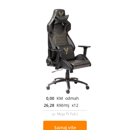
0,00
KM odmah
26,28
KM/mj x12
uz Moja TV Full L
Saznaj više