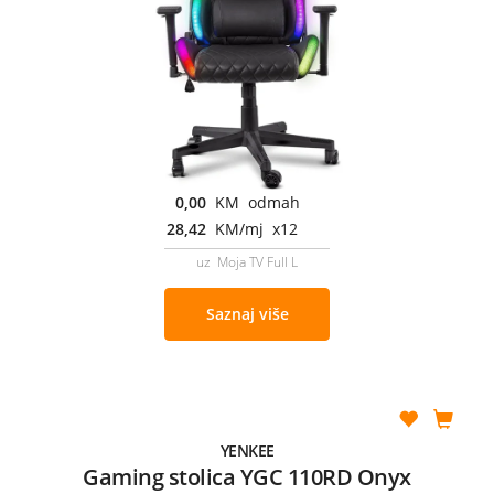
0,00
KM odmah
28,42
KM/mj x12
uz Moja TV Full L
Saznaj više
YENKEE
Gaming stolica YGC 110RD Onyx