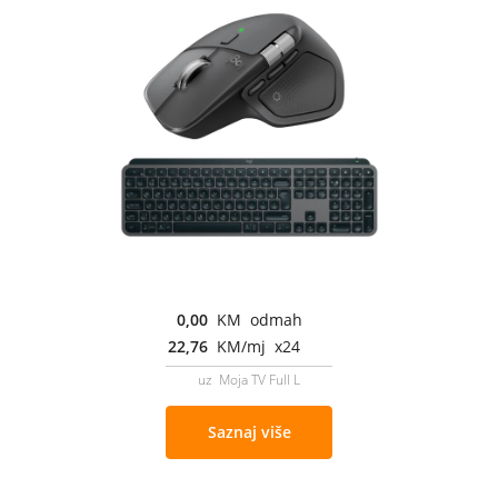
0,00
KM odmah
22,76
KM/mj x24
uz Moja TV Full L
Saznaj više