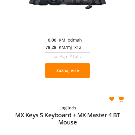
0,00
KM odmah
78,28
KM/mj x12
uz Moja TV Full L
Saznaj više
Logitech
MX Keys S Keyboard + MX Master 4 BT
Mouse