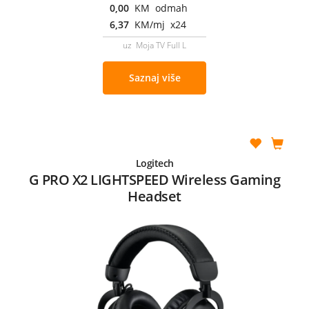
0,00
KM odmah
6,37
KM/mj x24
uz Moja TV Full L
Saznaj više
Logitech
G PRO X2 LIGHTSPEED Wireless Gaming
Headset