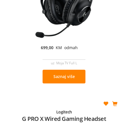
699,00
KM odmah
uz Moja TV Full L
Saznaj više
Logitech
G PRO X Wired Gaming Headset