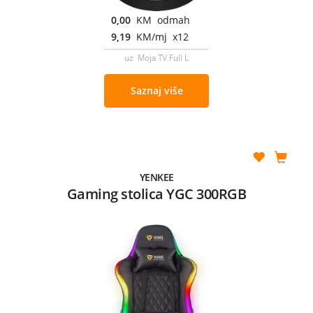
0,00
KM odmah
9,19
KM/mj x12
uz Moja TV Full L
Saznaj više
YENKEE
Gaming stolica YGC 300RGB