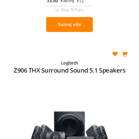
33,40
KM/mj x12
uz Moja TV Full L
Saznaj više
Logitech
Z906 THX Surround Sound 5.1 Speakers