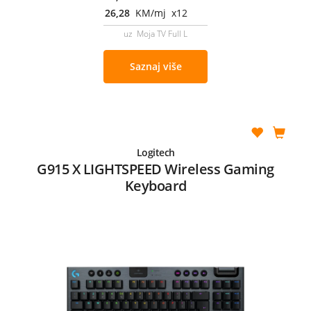
26,28
KM/mj x12
uz Moja TV Full L
Saznaj više
Logitech
G915 X LIGHTSPEED Wireless Gaming
Keyboard