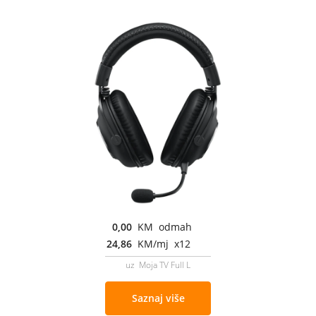
0,00
KM odmah
24,86
KM/mj x12
uz Moja TV Full L
Saznaj više