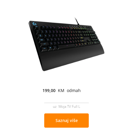
199,00
KM odmah
uz Moja TV Full L
Saznaj više