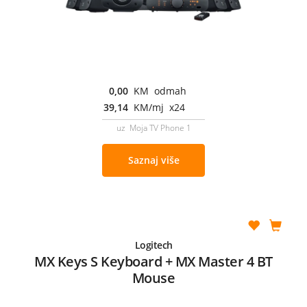
0,00
KM odmah
39,14
KM/mj x24
uz Moja TV Phone 1
Saznaj više
Logitech
MX Keys S Keyboard + MX Master 4 BT
Mouse