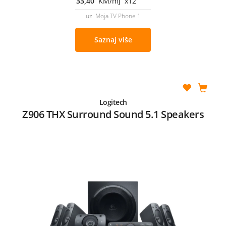
33,40
KM/mj x12
uz Moja TV Phone 1
Saznaj više
Logitech
Z906 THX Surround Sound 5.1 Speakers