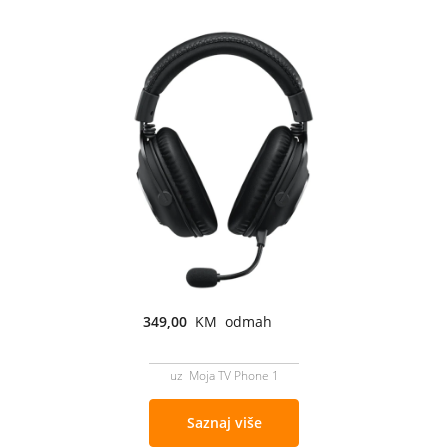
349,00
KM odmah
uz Moja TV Phone 1
Saznaj više