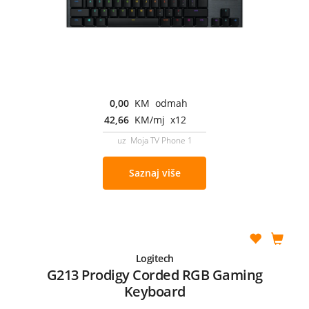
0,00
KM odmah
42,66
KM/mj x12
uz Moja TV Phone 1
Saznaj više
Logitech
G213 Prodigy Corded RGB Gaming
Keyboard