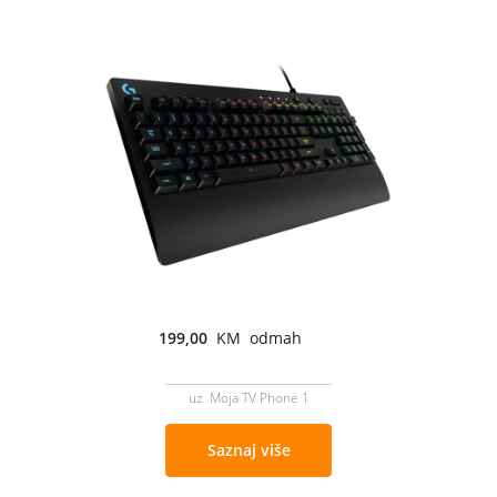
199,00
KM odmah
uz Moja TV Phone 1
Saznaj više