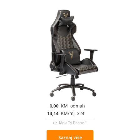
0,00
KM odmah
13,14
KM/mj x24
uz Moja TV Phone 1
Saznaj više