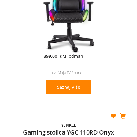
399,00
KM odmah
uz Moja TV Phone 1
Saznaj više
YENKEE
Gaming stolica YGC 110RD Onyx