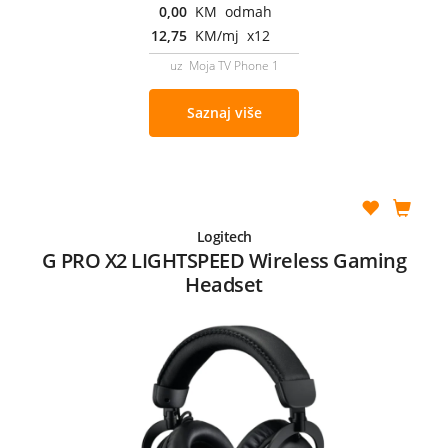
0,00
KM odmah
12,75
KM/mj x12
uz Moja TV Phone 1
Saznaj više
Logitech
G PRO X2 LIGHTSPEED Wireless Gaming
Headset