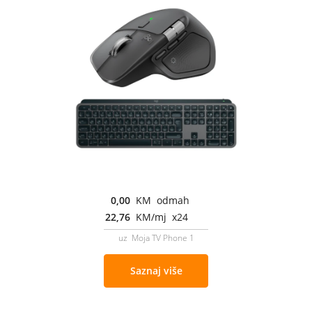
0,00
KM odmah
22,76
KM/mj x24
uz Moja TV Phone 1
Saznaj više