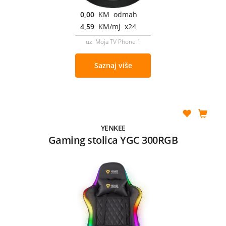
0,00
KM odmah
4,59
KM/mj x24
uz Moja TV Phone 1
Saznaj više
YENKEE
Gaming stolica YGC 300RGB