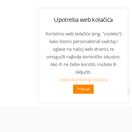
Upotreba web kolačića
Koristimo web kolačiće (eng. "cookies")
kako bismo personalizirali sadržaj i
oglase na našoj web stranici, te
omogućili najbolje korisničko iskustvo.
Ako ih ne želite koristiti, možete ih
isključiti.
Uslovi korištenja kolačića
Prihvati