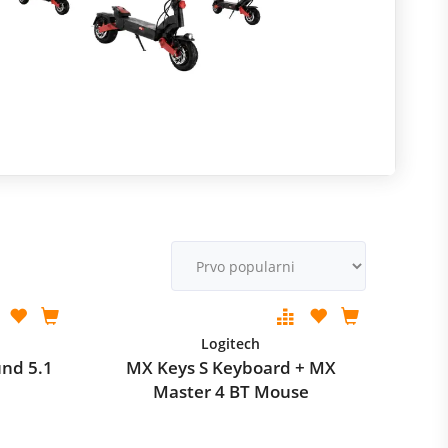
R
m
M
v
Logitech
nd 5.1
MX Keys S Keyboard + MX
Master 4 BT Mouse