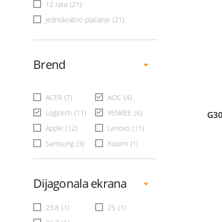
12 rata
(21)
Jednokratno plaćanje
(21)
Brend
ACER
(7)
AOC
(4)
Logitech
(11)
YENKEE
(6)
G30
Apple
(12)
Lenovo
(11)
Samsung
(3)
Xiaomi
(1)
Dijagonala ekrana
23.8
(1)
25
(1)