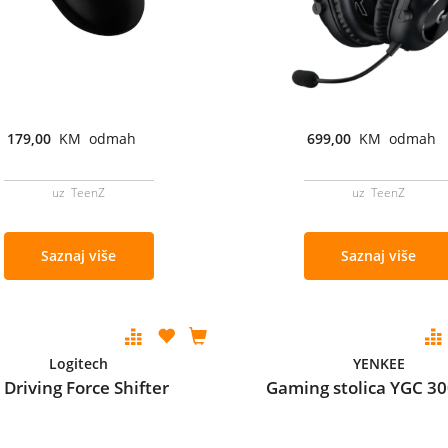
179,00
KM odmah
699,00
KM odmah
uz TeenZ
uz TeenZ
Saznaj više
Saznaj više
Logitech
YENKEE
 Driving Force Shifter
Gaming stolica YGC 3