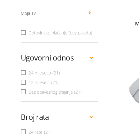
Moja TV
M
Gotovinsko plaćanje (bez paketa)
Ugovorni odnos
24 mjeseca
(21)
12 mjeseci
(21)
Bez obaveznog trajanja
(21)
Broj rata
24 rate
(21)