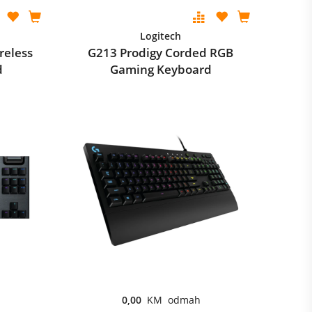
Logitech
reless
G213 Prodigy Corded RGB
d
Gaming Keyboard
0,00
KM odmah