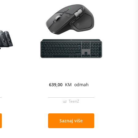
639,00
KM odmah
uz TeenZ
Saznaj više