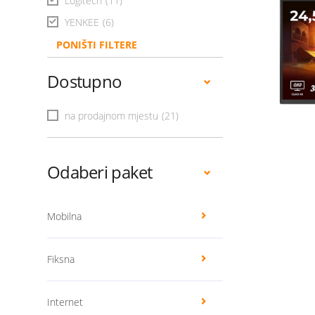
Logitech
(11)
YENKEE
(6)
PONIŠTI FILTERE
Dostupno
na prodajnom mjestu
(21)
Odaberi paket
Mobilna
Fiksna
Internet