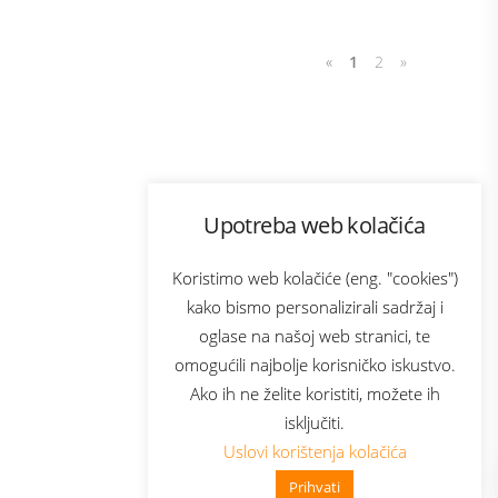
«
1
2
»
Program lojalnosti
Upotreba web kolačića
com
Bonus plus
sluga
Prijava za newsletter
Koristimo web kolačiće (eng. "cookies")
kako bismo personalizirali sadržaj i
oglase na našoj web stranici, te
elecom
omogućili najbolje korisničko iskustvo.
Ako ih ne želite koristiti, možete ih
isključiti.
Uslovi korištenja kolačića
Prihvati
👋 Zdravo, kako mogu pomoći?