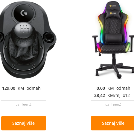
129,00
KM odmah
0,00
KM odmah
28,42
KM/mj x12
uz TeenZ
uz TeenZ
Saznaj više
Saznaj više