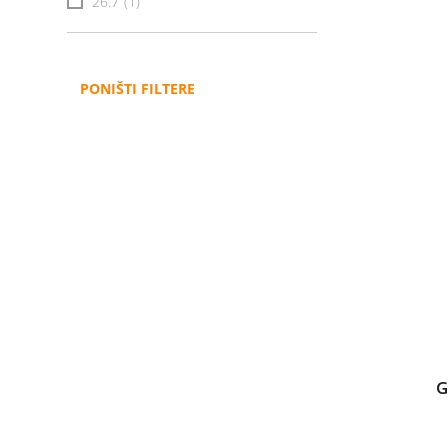
26.7
(1)
PONIŠTI FILTERE
G