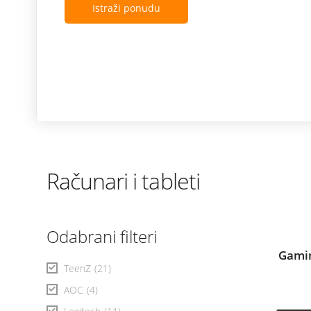
Istraži ponudu
Računari i tableti
Odabrani filteri
Gamin
TeenZ
(21)
AOC
(4)