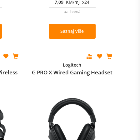
7,09
KM/mj x24
uz TeenZ
Saznaj više
Logitech
ireless
G PRO X Wired Gaming Headset