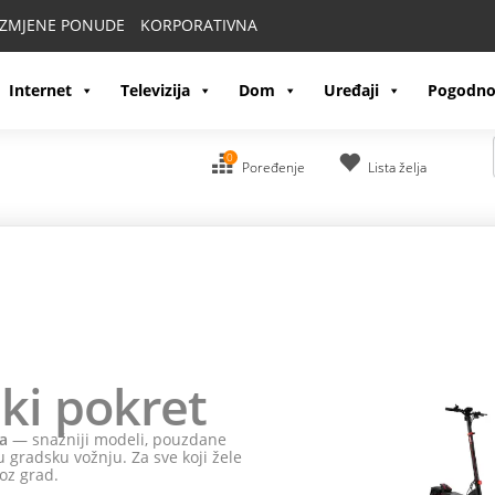
IZMJENE PONUDE
KORPORATIVNA
Internet
Televizija
Dom
Uređaji
Pogodno
0
Poređenje
Lista želja
ki pokret
a
— snažniji modeli, pouzdane
 gradsku vožnju. Za sve koji žele
oz grad.