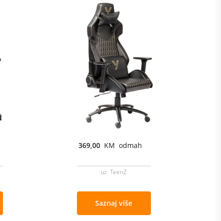
369,00
KM odmah
uz TeenZ
Saznaj više