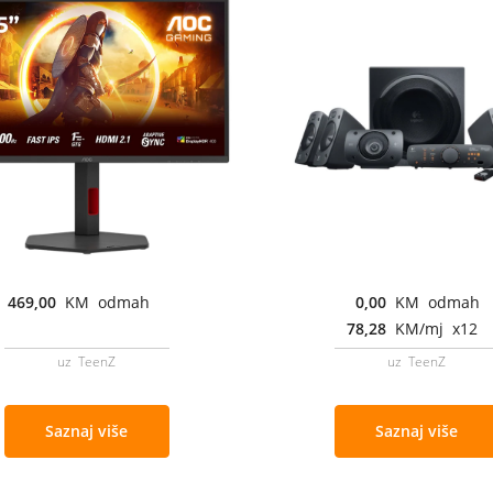
469,00
KM odmah
0,00
KM odmah
78,28
KM/mj x12
uz TeenZ
uz TeenZ
Saznaj više
Saznaj više