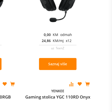
0,00
KM odmah
24,86
KM/mj x12
uz TeenZ
Saznaj više
YENKEE
00RGB
Gaming stolica YGC 110RD Onyx