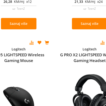
26,28
KM/mj x12
21,33
KM/mj x24
uz TeenZ
uz TeenZ
Saznaj više
Saznaj više
Logitech
Logitech
5 LIGHTSPEED Wireless
G PRO X2 LIGHTSPEED W
Gaming Mouse
Gaming Headset