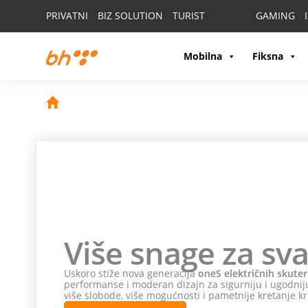
PRIVATNI
BIZ SOLUTION
TURIST
GAMING
Mobilna
Fiksna
Više snage za sva
Uskoro stiže nova generacija
oneS električnih skuter
performanse i moderan dizajn za sigurniju i ugodniju
više slobode, više mogućnosti i pametnije kretanje kr