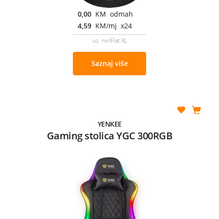
0,00
KM odmah
4,59
KM/mj x24
uz netFlat XL
Saznaj više
YENKEE
Gaming stolica YGC 300RGB