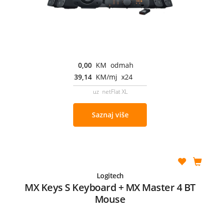
0,00
KM odmah
39,14
KM/mj x24
uz netFlat XL
Saznaj više
Logitech
MX Keys S Keyboard + MX Master 4 BT
Mouse