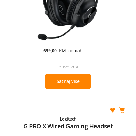
699,00
KM odmah
uz netFlat XL
Saznaj više
Logitech
G PRO X Wired Gaming Headset