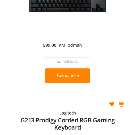
599,00
KM odmah
uz netFlat XL
Saznaj više
Logitech
G213 Prodigy Corded RGB Gaming
Keyboard