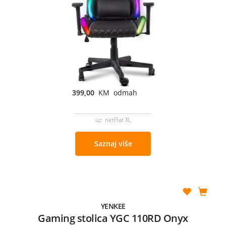
399,00
KM odmah
uz netFlat XL
Saznaj više
YENKEE
Gaming stolica YGC 110RD Onyx