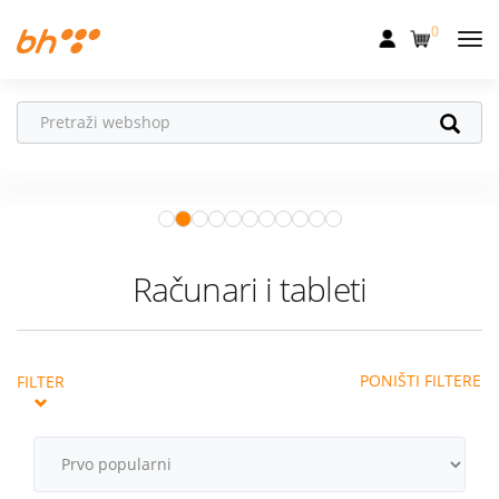
0
Mobilna
Fiksna
Ne propusti
HONOR poklone!
Internet
Uz
HONOR 600, 600 Pro i Magic 8
Pro
od 04.08.–31.08. očekuju te
Televizija
super pokloni!
Istraži ponudu
Dom
Računari i tableti
Uređaji
Pogodnosti
PONIŠTI FILTERE
FILTER
Akcije
Podrška