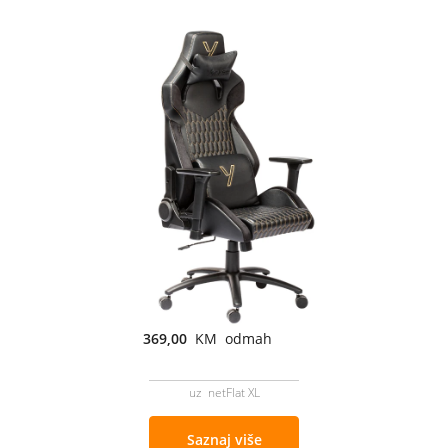
369,00
KM odmah
uz netFlat XL
Saznaj više