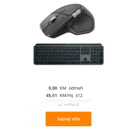
0,00
KM odmah
45,51
KM/mj x12
uz netFlat XL
Saznaj više