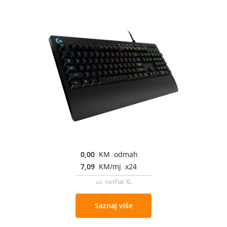
0,00
KM odmah
7,09
KM/mj x24
uz netFlat XL
Saznaj više