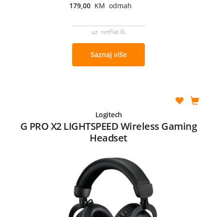
179,00
KM odmah
uz netFlat XL
Saznaj više
Logitech
G PRO X2 LIGHTSPEED Wireless Gaming
Headset