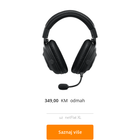
349,00
KM odmah
uz netFlat XL
Saznaj više