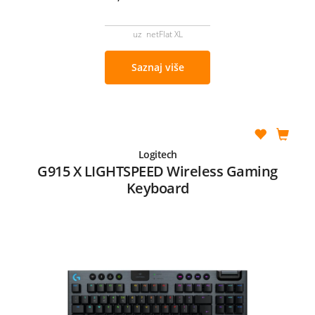
uz netFlat XL
Saznaj više
Logitech
G915 X LIGHTSPEED Wireless Gaming
Keyboard