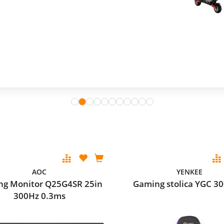
AOC
YENKEE
g Monitor Q25G4SR 25in
Gaming stolica YGC 3
300Hz 0.3ms