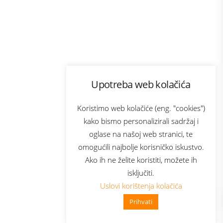
Program lojalnosti
Upotreba web kolačića
com
Bonus plus
sluga
Prijava za newsletter
Koristimo web kolačiće (eng. "cookies")
kako bismo personalizirali sadržaj i
oglase na našoj web stranici, te
elecom
omogućili najbolje korisničko iskustvo.
Ako ih ne želite koristiti, možete ih
isključiti.
Uslovi korištenja kolačića
Prihvati
👋 Zdravo, kako mogu pomoći?