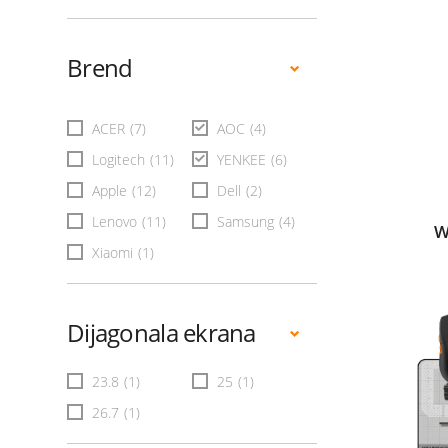
Brend
ACER
(7)
AOC
(4)
Logitech
(11)
YENKEE
(6)
Apple
(12)
Dell
(2)
Lenovo
(11)
Samsung
(4)
W
Xiaomi
(1)
Dijagonala ekrana
23.8
(1)
25
(1)
26.7
(1)