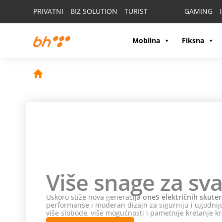
PRIVATNI
BIZ SOLUTION
TURIST
GAMING
Mobilna
Fiksna
Više snage za sva
Uskoro stiže nova generacija
oneS električnih skuter
performanse i moderan dizajn za sigurniju i ugodniju
više slobode, više mogućnosti i pametnije kretanje kr