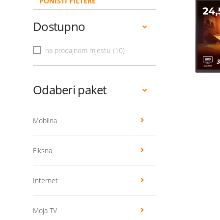
PONIŠTI FILTERE
Dostupno
na prodajnom mjestu
(10)
Odaberi paket
Mobilna
Fiksna
Internet
Moja TV