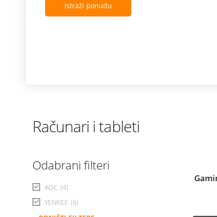
Istraži ponudu
Računari i tableti
Odabrani filteri
Gamin
AOC
(4)
YENKEE
(6)