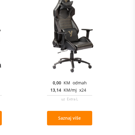
0,00
KM odmah
13,14
KM/mj x24
uz Extra L
Saznaj više