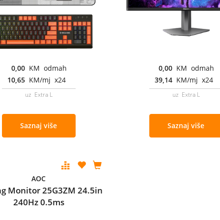
0,00
KM odmah
0,00
KM odmah
10,65
KM/mj x24
39,14
KM/mj x24
uz Extra L
uz Extra L
Saznaj više
Saznaj više
AOC
g Monitor 25G3ZM 24.5in
240Hz 0.5ms