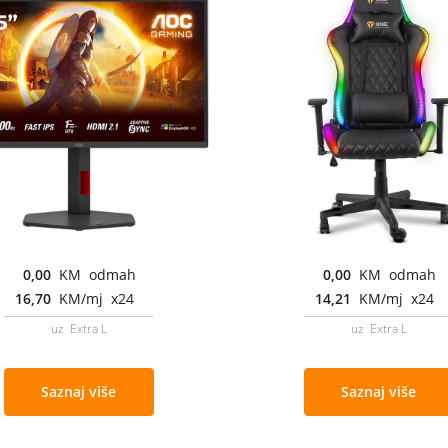
0,00
KM odmah
0,00
KM odmah
16,70
KM/mj x24
14,21
KM/mj x24
uz Extra L
uz Extra L
Saznaj više
Saznaj više