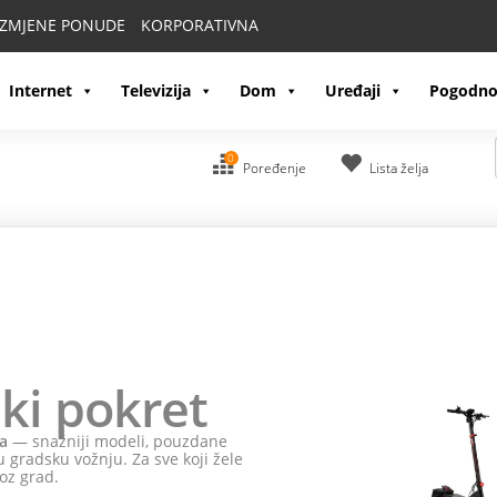
IZMJENE PONUDE
KORPORATIVNA
Internet
Televizija
Dom
Uređaji
Pogodno
0
Poređenje
Lista želja
ki pokret
a
— snažniji modeli, pouzdane
 gradsku vožnju. Za sve koji žele
oz grad.