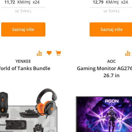
11,72
KM/mj x24
12,79
KM/mj x24
uz Extra L
uz Extra L
Saznaj više
Saznaj više
YENKEE
AOC
orld of Tanks Bundle
Gaming Monitor AG27
26.7 in