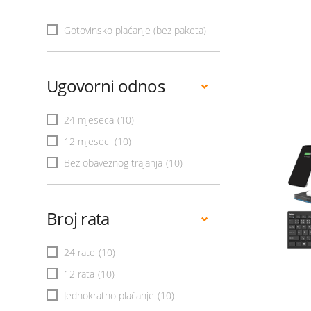
Gotovinsko plaćanje (bez paketa)
Ugovorni odnos
24 mjeseca
(10)
12 mjeseci
(10)
Bez obaveznog trajanja
(10)
Broj rata
24 rate
(10)
12 rata
(10)
Jednokratno plaćanje
(10)