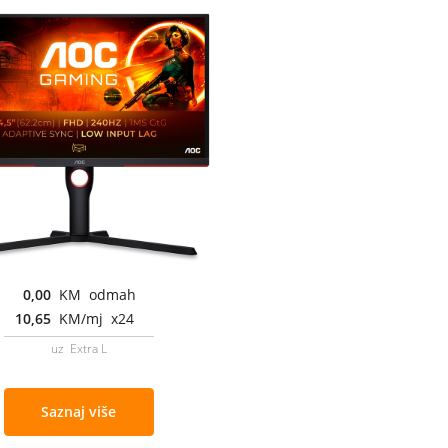
0,00
KM odmah
10,65
KM/mj x24
uz Extra L
Saznaj više