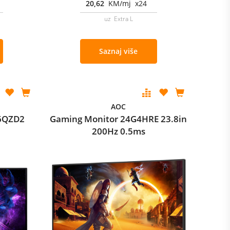
20,62
KM/mj x24
uz Extra L
Saznaj više
AOC
6QZD2
Gaming Monitor 24G4HRE 23.8in
200Hz 0.5ms