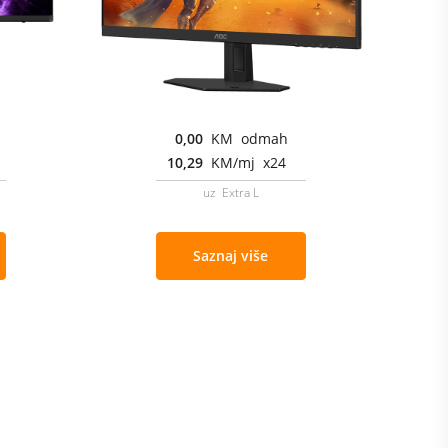
0,00
KM odmah
10,29
KM/mj x24
uz Extra L
Saznaj više