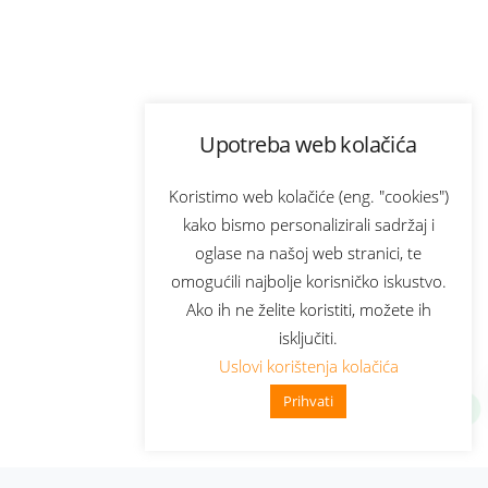
Upotreba web kolačića
Koristimo web kolačiće (eng. "cookies")
kako bismo personalizirali sadržaj i
oglase na našoj web stranici, te
omogućili najbolje korisničko iskustvo.
Ako ih ne želite koristiti, možete ih
isključiti.
Uslovi korištenja kolačića
Prihvati