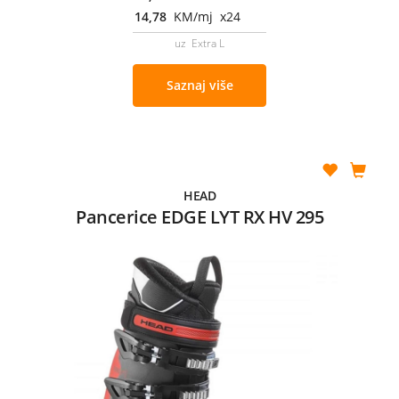
14,78
KM/mj x24
uz Extra L
Saznaj više
HEAD
Pancerice EDGE LYT RX HV 295