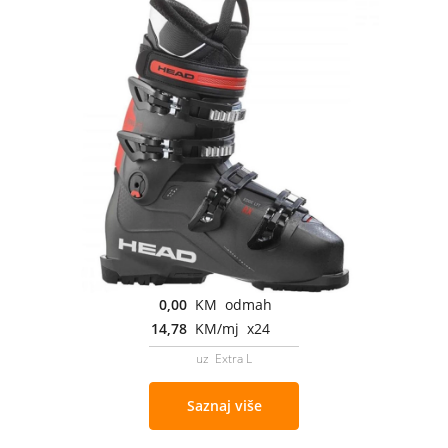
0,00
KM odmah
14,78
KM/mj x24
uz Extra L
Saznaj više