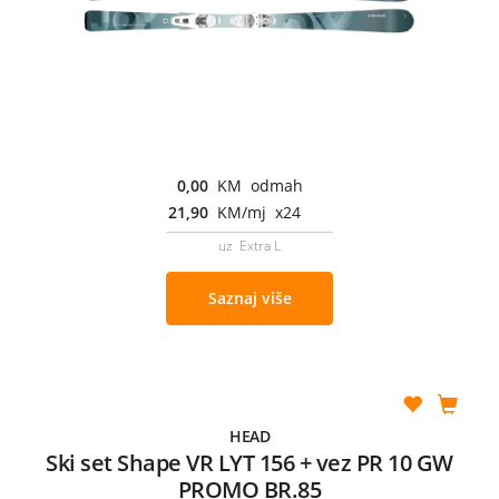
0,00
KM odmah
21,90
KM/mj x24
uz Extra L
Saznaj više
HEAD
Ski set Shape VR LYT 156 + vez PR 10 GW
PROMO BR.85