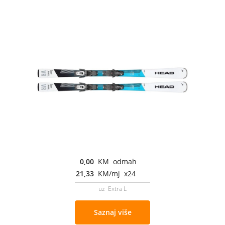
0,00
KM odmah
21,33
KM/mj x24
uz Extra L
Saznaj više