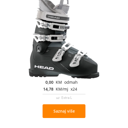
0,00
KM odmah
14,78
KM/mj x24
uz Extra L
Saznaj više