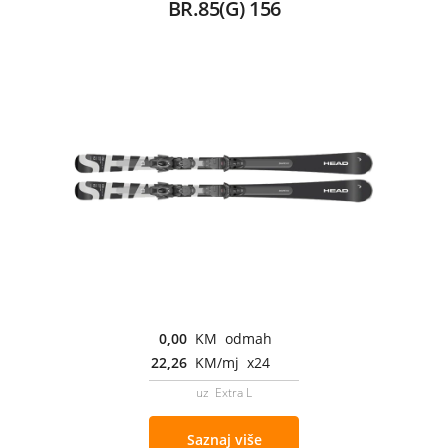
BR.85(G) 156
0,00
KM odmah
22,26
KM/mj x24
uz Extra L
Saznaj više