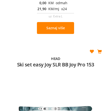
0,00
KM odmah
21,90
KM/mj x24
uz Extra L
Saznaj više
HEAD
Ski set easy Joy SLR BB Joy Pro 153