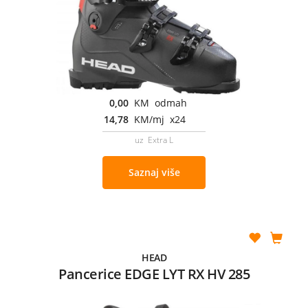
0,00
KM odmah
14,78
KM/mj x24
uz Extra L
Saznaj više
HEAD
Pancerice EDGE LYT RX HV 285