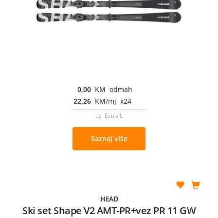
0,00
KM odmah
22,26
KM/mj x24
uz Extra L
Saznaj više
HEAD
Ski set Shape V2 AMT-PR+vez PR 11 GW