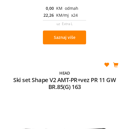
0,00
KM odmah
22,26
KM/mj x24
uz Extra L
Saznaj više
HEAD
Ski set Shape V2 AMT-PR+vez PR 11 GW
BR.85(G) 163