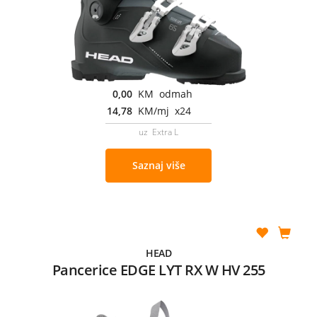
0,00
KM odmah
14,78
KM/mj x24
uz Extra L
Saznaj više
HEAD
Pancerice EDGE LYT RX W HV 255