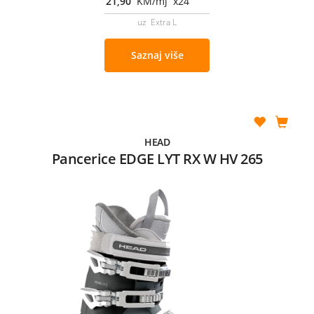
21,90
KM/mj x24
uz Extra L
Saznaj više
HEAD
Pancerice EDGE LYT RX W HV 265