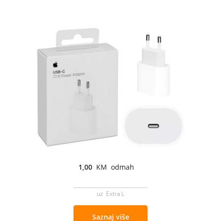
1,00
KM odmah
uz Extra L
Saznaj više