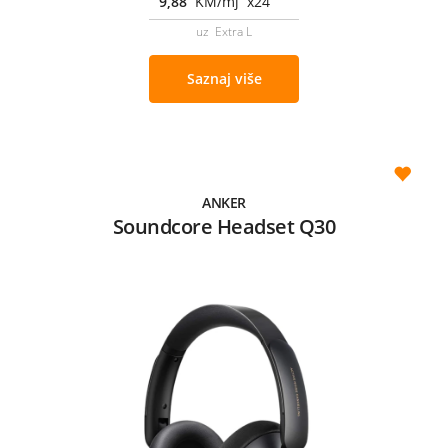
9,88
KM/mj x24
uz Extra L
Saznaj više
ANKER
Soundcore Headset Q30