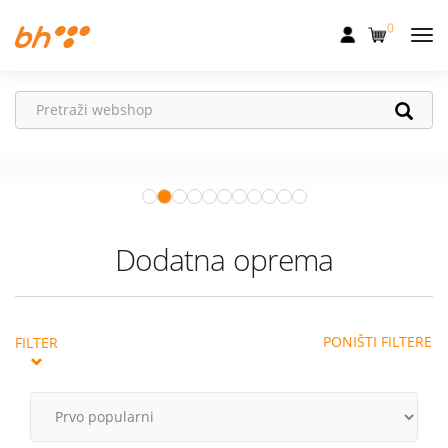
0
Mobilna
Fiksna
Ne propusti
HONOR poklone!
Internet
Uz
HONOR 600, 600 Pro i Magic 8
Pro
od 04.08.–31.08. očekuju te
Televizija
super pokloni!
Istraži ponudu
Dom
Dodatna oprema
Uređaji
Pogodnosti
PONIŠTI FILTERE
FILTER
Akcije
Podrška