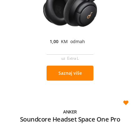
1,00
KM odmah
uz Extra L
Saznaj više
ANKER
Soundcore Headset Space One Pro