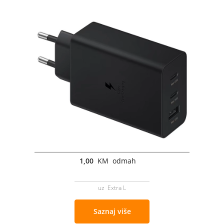
1,00
KM odmah
uz Extra L
Saznaj više