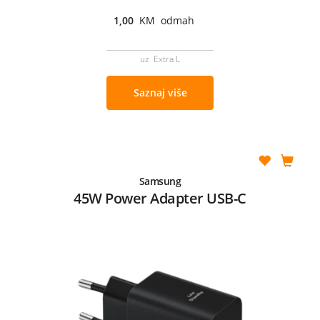
1,00
KM odmah
uz Extra L
Saznaj više
Samsung
45W Power Adapter USB-C