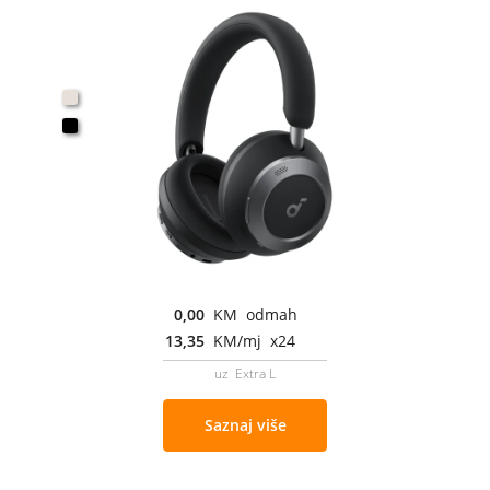
0,00
KM odmah
13,35
KM/mj x24
uz Extra L
Saznaj više