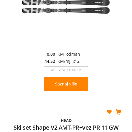
0,00
KM odmah
44,52
KM/mj x12
uz Extra PREMIUM
Saznaj više
HEAD
Ski set Shape V2 AMT-PR+vez PR 11 GW