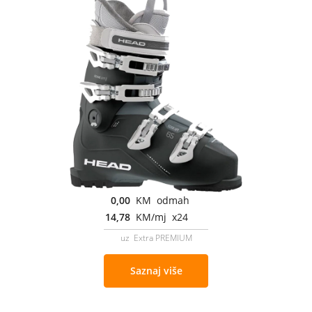
0,00
KM odmah
14,78
KM/mj x24
uz Extra PREMIUM
Saznaj više