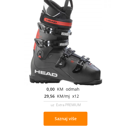
0,00
KM odmah
29,56
KM/mj x12
uz Extra PREMIUM
Saznaj više