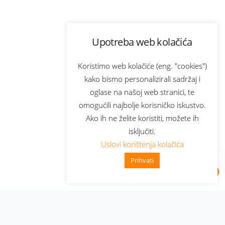
Upotreba web kolačića
Koristimo web kolačiće (eng. "cookies")
kako bismo personalizirali sadržaj i
oglase na našoj web stranici, te
omogućili najbolje korisničko iskustvo.
Ako ih ne želite koristiti, možete ih
isključiti.
Uslovi korištenja kolačića
Prihvati