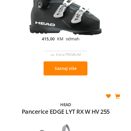
415,00
KM odmah
uz Extra PREMIUM
Saznaj više
HEAD
Pancerice EDGE LYT RX W HV 255