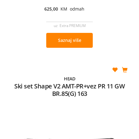
625,00
KM odmah
uz Extra PREMIUM
Saznaj više
HEAD
Ski set Shape V2 AMT-PR+vez PR 11 GW
BR.85(G) 163