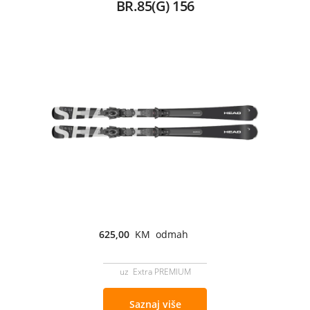
BR.85(G) 156
625,00
KM odmah
uz Extra PREMIUM
Saznaj više