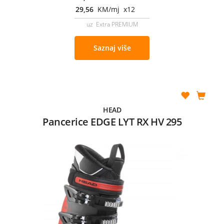
29,56
KM/mj x12
uz Extra PREMIUM
Saznaj više
HEAD
Pancerice EDGE LYT RX HV 295