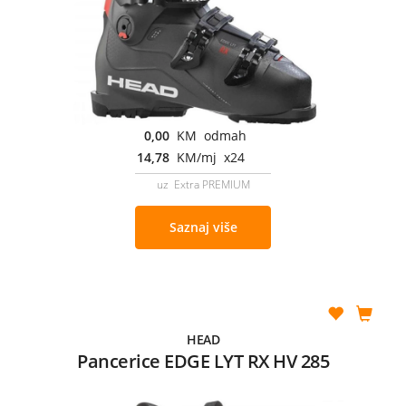
0,00
KM odmah
14,78
KM/mj x24
uz Extra PREMIUM
Saznaj više
HEAD
Pancerice EDGE LYT RX HV 285