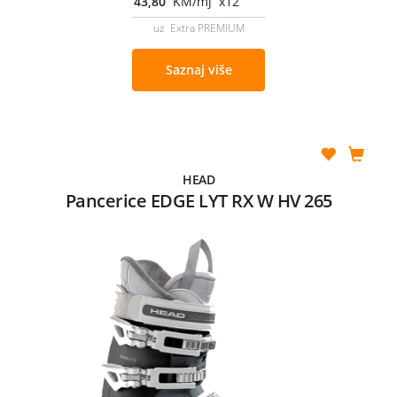
43,80
KM/mj x12
uz Extra PREMIUM
Saznaj više
HEAD
Pancerice EDGE LYT RX W HV 265