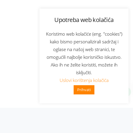
Upotreba web kolačića
Koristimo web kolačiće (eng. "cookies")
kako bismo personalizirali sadržaj i
oglase na našoj web stranici, te
omogućili najbolje korisničko iskustvo.
Ako ih ne želite koristiti, možete ih
isključiti.
Uslovi korištenja kolačića
Prihvati