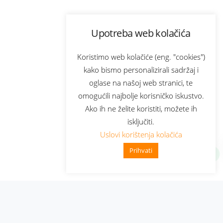
Upotreba web kolačića
Koristimo web kolačiće (eng. "cookies")
kako bismo personalizirali sadržaj i
oglase na našoj web stranici, te
omogućili najbolje korisničko iskustvo.
Ako ih ne želite koristiti, možete ih
isključiti.
Uslovi korištenja kolačića
Prihvati