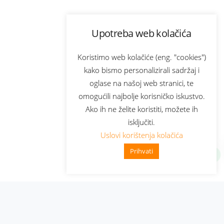
Upotreba web kolačića
Koristimo web kolačiće (eng. "cookies")
kako bismo personalizirali sadržaj i
oglase na našoj web stranici, te
omogućili najbolje korisničko iskustvo.
Ako ih ne želite koristiti, možete ih
isključiti.
Uslovi korištenja kolačića
Prihvati