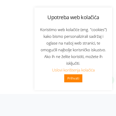
Upotreba web kolačića
Koristimo web kolačiće (eng. "cookies")
kako bismo personalizirali sadržaj i
oglase na našoj web stranici, te
omogućili najbolje korisničko iskustvo.
Ako ih ne želite koristiti, možete ih
isključiti.
Uslovi korištenja kolačića
Prihvati