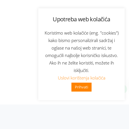
Upotreba web kolačića
Koristimo web kolačiće (eng. "cookies")
kako bismo personalizirali sadržaj i
oglase na našoj web stranici, te
omogućili najbolje korisničko iskustvo.
Ako ih ne želite koristiti, možete ih
isključiti.
Uslovi korištenja kolačića
Prihvati