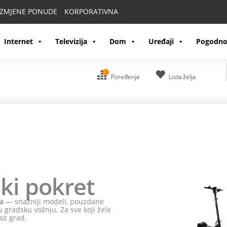
IZMJENE PONUDE
KORPORATIVNA
Internet
Televizija
Dom
Uređaji
Pogodno
0
Poređenje
Lista želja
ki pokret
a
— snažniji modeli, pouzdane
 gradsku vožnju. Za sve koji žele
oz grad.