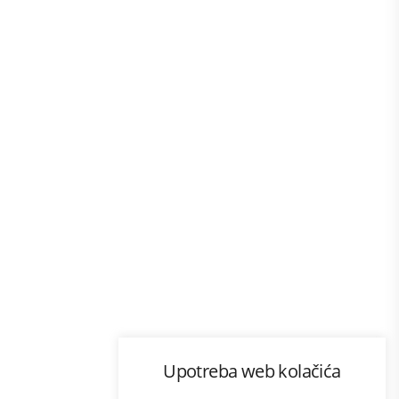
Program lojalnosti
Upotreba web kolačića
com
Bonus plus