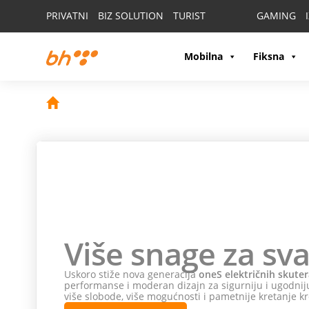
PRIVATNI
BIZ SOLUTION
TURIST
GAMING
Mobilna
Fiksna
Više snage za sva
Uskoro stiže nova generacija
oneS električnih skuter
performanse i moderan dizajn za sigurniju i ugodniju
više slobode, više mogućnosti i pametnije kretanje kr