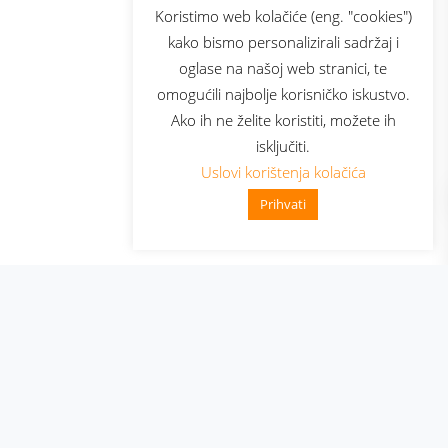
sluga
Prijava za newsletter
Koristimo web kolačiće (eng. "cookies")
kako bismo personalizirali sadržaj i
oglase na našoj web stranici, te
elecom
omogućili najbolje korisničko iskustvo.
Ako ih ne želite koristiti, možete ih
isključiti.
Uslovi korištenja kolačića
Prihvati
👋 Zdravo, kako mogu pomoći