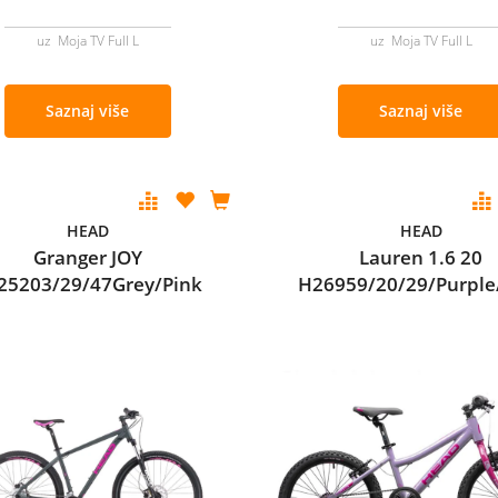
uz Moja TV Full L
uz Moja TV Full L
Saznaj više
Saznaj više
HEAD
HEAD
Granger JOY
Lauren 1.6 20
25203/29/47Grey/Pink
H26959/20/29/Purple