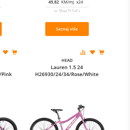
49,82
KM/mj x24
uz Moja TV Full L
Saznaj više
HEAD
Lauren 1.5 24
/Pink
H26930/24/34/Rose/White