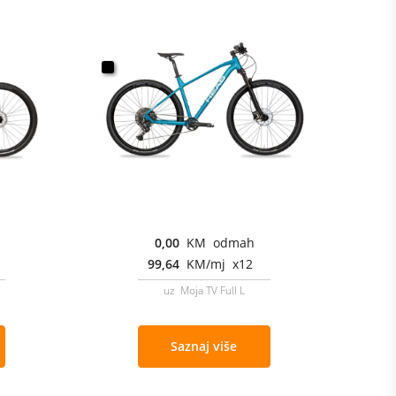
0,00
KM odmah
99,64
KM/mj x12
uz Moja TV Full L
Saznaj više