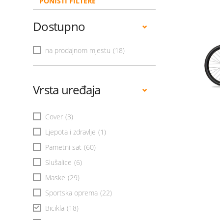
PONIŠTI FILTERE
Dostupno
na prodajnom mjestu
(18)
Vrsta uređaja
Cover
(3)
Ljepota i zdravlje
(1)
Pametni sat
(60)
Slušalice
(6)
Maske
(29)
Sportska oprema
(22)
Bicikla
(18)