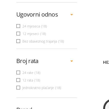
Ugovorni odnos
24 mjeseca
(18)
12 mjeseci
(18)
Bez obaveznog trajanja
(18)
Broj rata
HE
24 rate
(18)
12 rata
(18)
Jednokratno plaćanje
(18)