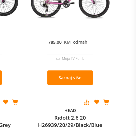
785,00
KM odmah
uz Moja TV Full L
Saznaj više
HEAD
Ridott 2.6 20
Grey
H26939/20/29/Black/Blue