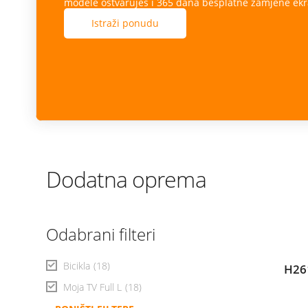
modele ostvaruješ i 365 dana besplatne zamjene ekr
Istraži ponudu
Dodatna oprema
Odabrani filteri
Bicikla
(18)
H26
Moja TV Full L
(18)