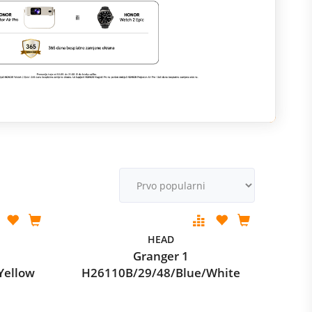
M
v
HEAD
Granger 1
Yellow
H26110B/29/48/Blue/White