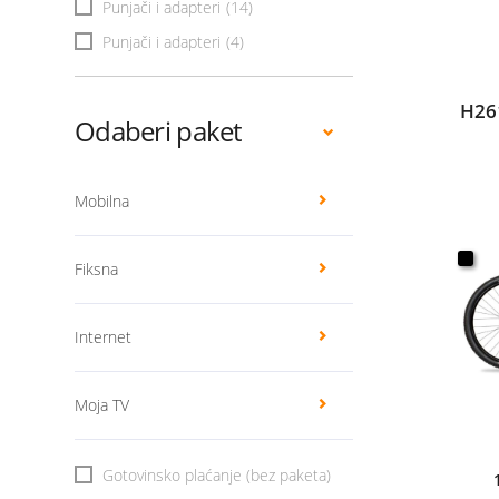
Punjači i adapteri
(14)
Punjači i adapteri
(4)
H26
Odaberi paket
Mobilna
Fiksna
Internet
Moja TV
Gotovinsko plaćanje (bez paketa)