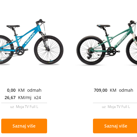
0,00
KM odmah
709,00
KM odmah
26,67
KM/mj x24
uz Moja TV Full L
uz Moja TV Full L
Saznaj više
Saznaj više