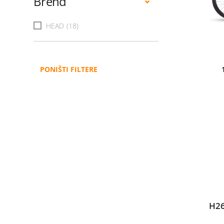
Brend
HEAD
(18)
PONIŠTI FILTERE
H26