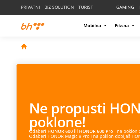
PRIVATNI
BIZ SOLUTION
TURIST
GAMING
Mobilna
Fiksna
Ne propusti
HON
poklone!
Odaberi
HONOR 600 ili HONOR 600 Pro
i na poklon
Odaberi HONOR Magic 8 Pro i na poklon dobijaš HONO