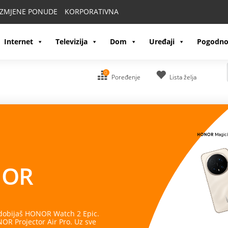
IZMJENE PONUDE
KORPORATIVNA
Internet
Televizija
Dom
Uređaji
Pogodno
0
Poređenje
Lista želja
OR
 dobijaš HONOR Watch 2 Epic.
R Projector Air Pro. Uz sve