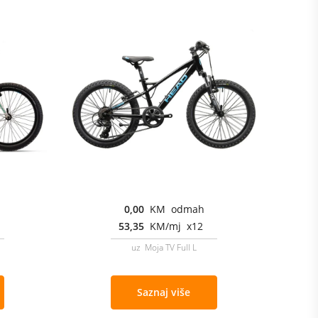
0,00
KM odmah
53,35
KM/mj x12
uz Moja TV Full L
Saznaj više