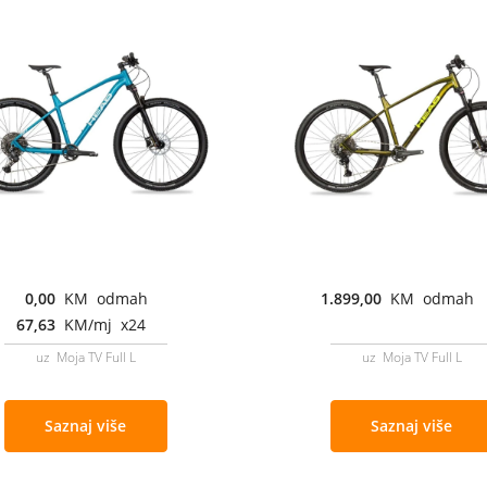
0,00
KM odmah
1.899,00
KM odmah
67,63
KM/mj x24
uz Moja TV Full L
uz Moja TV Full L
Saznaj više
Saznaj više