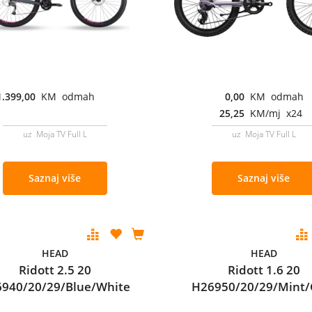
1.399,00
KM odmah
0,00
KM odmah
25,25
KM/mj x24
uz Moja TV Full L
uz Moja TV Full L
Saznaj više
Saznaj više
HEAD
HEAD
Ridott 2.5 20
Ridott 1.6 20
940/20/29/Blue/White
H26950/20/29/Mint/