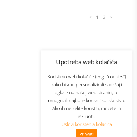
«
1
2
»
Program lojalnosti
Upotreba web kolačića
com
Bonus plus
sluga
Prijava za newsletter
Koristimo web kolačiće (eng. "cookies")
kako bismo personalizirali sadržaj i
oglase na našoj web stranici, te
elecom
omogućili najbolje korisničko iskustvo.
Ako ih ne želite koristiti, možete ih
isključiti.
Uslovi korištenja kolačića
Prihvati
👋 Zdravo, kako mogu pomoći?