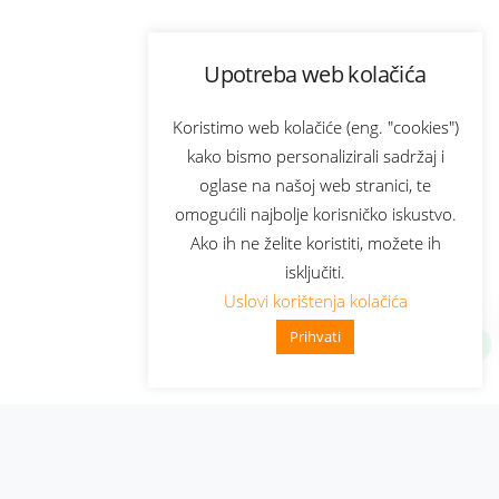
Upotreba web kolačića
Koristimo web kolačiće (eng. "cookies")
kako bismo personalizirali sadržaj i
oglase na našoj web stranici, te
omogućili najbolje korisničko iskustvo.
Ako ih ne želite koristiti, možete ih
isključiti.
Uslovi korištenja kolačića
Prihvati