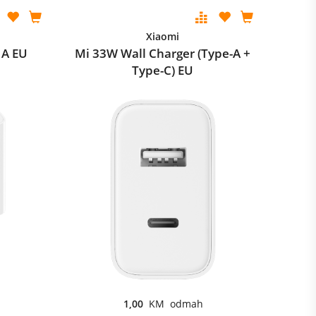
Xiaomi
1A EU
Mi 33W Wall Charger (Type-A +
Type-C) EU
1,00
KM odmah