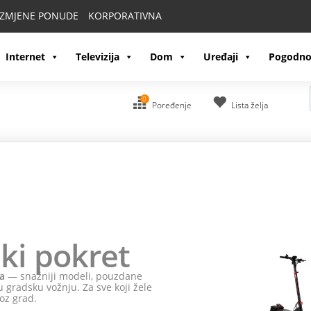
IZMJENE PONUDE
KORPORATIVNA
Internet
Televizija
Dom
Uređaji
Pogodno
0
Poređenje
Lista želja
ki pokret
a
— snažniji modeli, pouzdane
 gradsku vožnju. Za sve koji žele
oz grad.