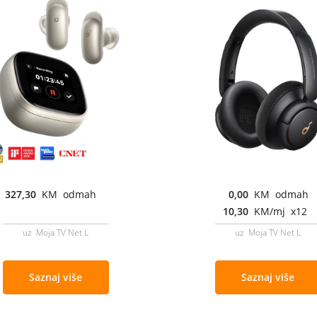
327,30
KM odmah
0,00
KM odmah
10,30
KM/mj x12
uz Moja TV Net L
uz Moja TV Net L
Saznaj više
Saznaj više