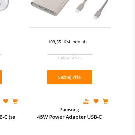
103,55
KM odmah
uz Moja TV Net L
Saznaj više
Samsung
-C (sa
45W Power Adapter USB-C