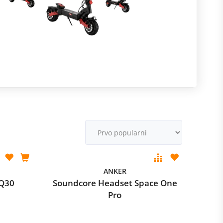
R
m
M
v
ANKER
 Q30
Soundcore Headset Space One
Pro