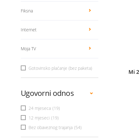
Fiksna
Internet
Moja TV
Gotovinsko plaćanje (bez paketa)
Mi 
Ugovorni odnos
24 mjeseca
(19)
12 mjeseci
(19)
Bez obaveznog trajanja
(54)