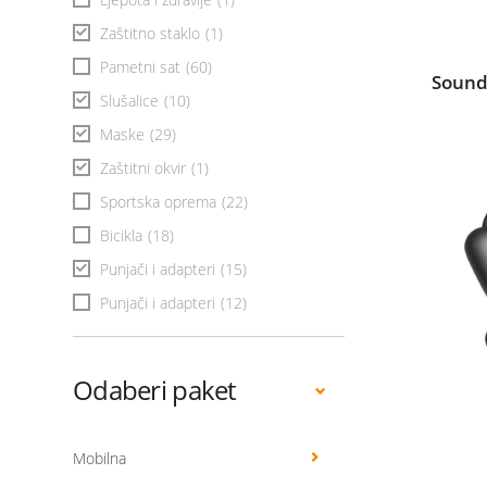
Zaštitno staklo
(1)
Pametni sat
(60)
Sound
Slušalice
(10)
Maske
(29)
Zaštitni okvir
(1)
Sportska oprema
(22)
Bicikla
(18)
Punjači i adapteri
(15)
Punjači i adapteri
(12)
Odaberi paket
Mobilna