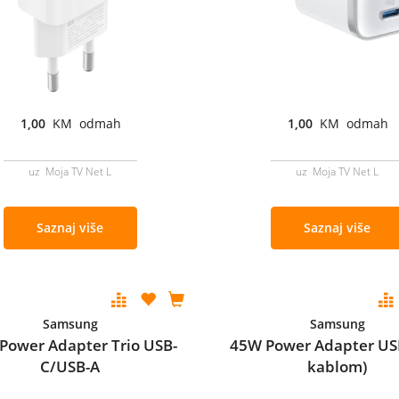
1,00
KM odmah
1,00
KM odmah
uz Moja TV Net L
uz Moja TV Net L
Saznaj više
Saznaj više
Samsung
Samsung
Power Adapter Trio USB-
45W Power Adapter USB
C/USB-A
kablom)