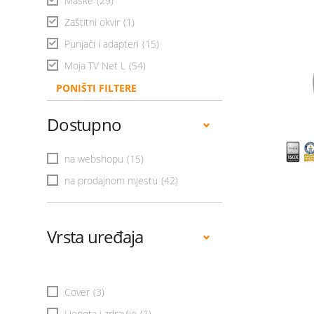
Maske
(29)
Zaštitni okvir
(1)
Punjači i adapteri
(15)
Moja TV Net L
(54)
PONIŠTI FILTERE
Dostupno
na webshopu
(15)
na prodajnom mjestu
(42)
Vrsta uređaja
Cover
(3)
Ljepota i zdravlje
(1)