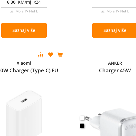
6,30
KM/mj x24
uz Moja TV Net L
uz Moja TV Net L
Saznaj više
Saznaj više
Xiaomi
ANKER
20W Charger (Type-C) EU
Charger 45W