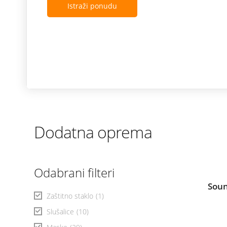
Istraži ponudu
Dodatna oprema
Odabrani filteri
Soun
Zaštitno staklo
(1)
Slušalice
(10)