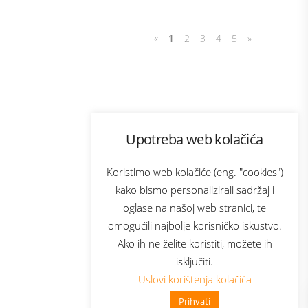
«
1
2
3
4
5
»
Program lojalnosti
Upotreba web kolačića
com
Bonus plus
sluga
Prijava za newsletter
Koristimo web kolačiće (eng. "cookies")
kako bismo personalizirali sadržaj i
oglase na našoj web stranici, te
elecom
omogućili najbolje korisničko iskustvo.
Ako ih ne želite koristiti, možete ih
isključiti.
Uslovi korištenja kolačića
Prihvati
👋 Zdravo, kako mogu pomoći?