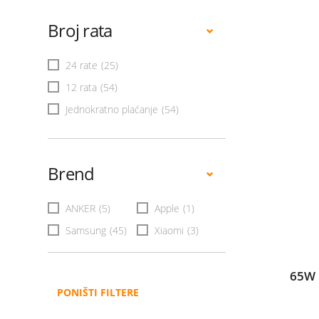
Broj rata
24 rate
(25)
12 rata
(54)
Jednokratno plaćanje
(54)
Brend
ANKER
(5)
Apple
(1)
Samsung
(45)
Xiaomi
(3)
65W 
PONIŠTI FILTERE