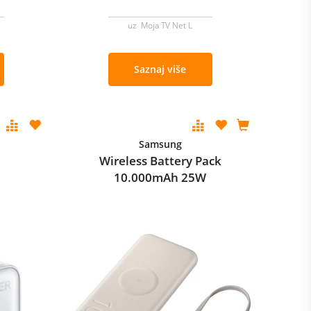
uz Moja TV Net L
Saznaj više
Samsung
Wireless Battery Pack
10.000mAh 25W