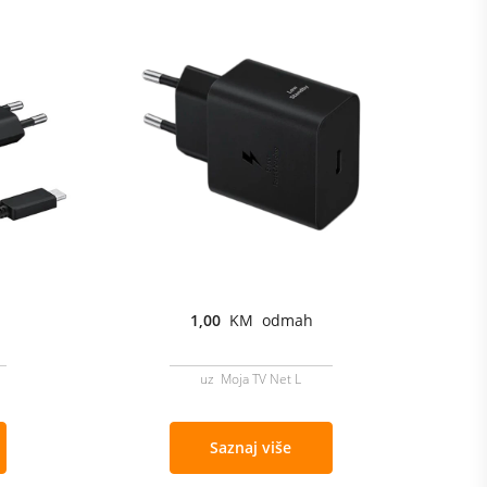
1,00
KM odmah
uz Moja TV Net L
Saznaj više