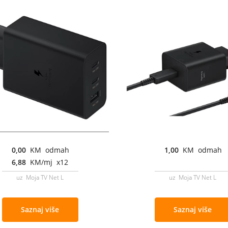
0,00
KM odmah
1,00
KM odmah
6,88
KM/mj x12
uz Moja TV Net L
uz Moja TV Net L
Saznaj više
Saznaj više