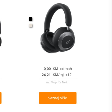
0,00
KM odmah
24,21
KM/mj x12
uz Moja TV Net L
Saznaj više