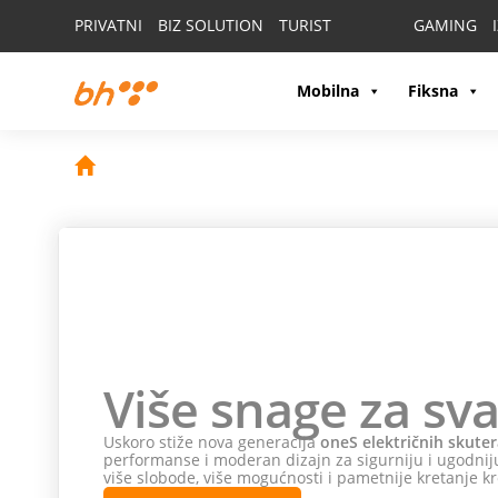
PRIVATNI
BIZ SOLUTION
TURIST
GAMING
Mobilna
Fiksna
Više snage za sva
Uskoro stiže nova generacija
oneS električnih skuter
performanse i moderan dizajn za sigurniju i ugodniju
više slobode, više mogućnosti i pametnije kretanje kr