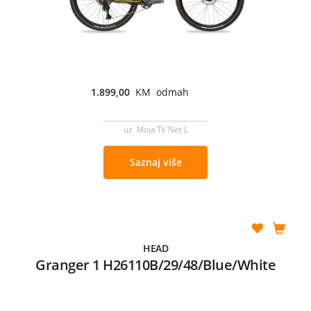
1.899,00
KM odmah
uz Moja TV Net L
Saznaj više
HEAD
Granger 1 H26110B/29/48/Blue/White