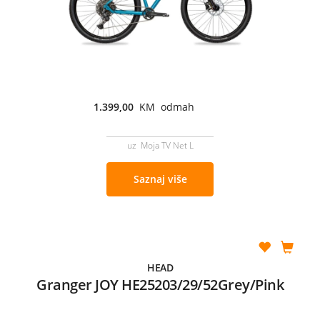
1.399,00
KM odmah
uz Moja TV Net L
Saznaj više
HEAD
Granger JOY HE25203/29/52Grey/Pink