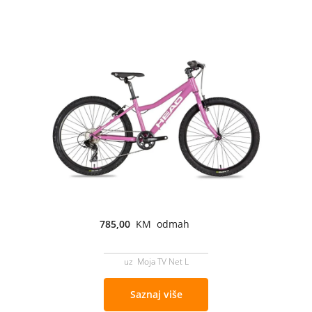
785,00
KM odmah
uz Moja TV Net L
Saznaj više