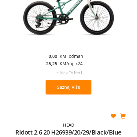
0,00
KM odmah
25,25
KM/mj x24
uz Moja TV Net L
Saznaj više
HEAD
Ridott 2.6 20 H26939/20/29/Black/Blue