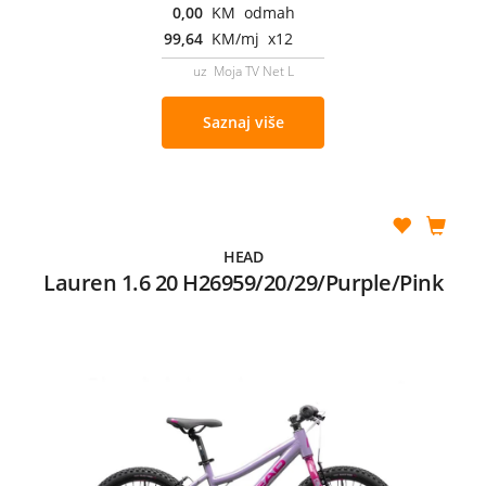
0,00
KM odmah
99,64
KM/mj x12
uz Moja TV Net L
Saznaj više
HEAD
Lauren 1.6 20 H26959/20/29/Purple/Pink