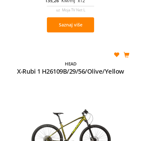
135,26
KM/mj x12
uz Moja TV Net L
Saznaj više
HEAD
X-Rubi 1 H26109B/29/56/Olive/Yellow