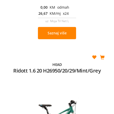
0,00
KM odmah
26,67
KM/mj x24
uz Moja TV Net L
Saznaj više
HEAD
Ridott 1.6 20 H26950/20/29/Mint/Grey