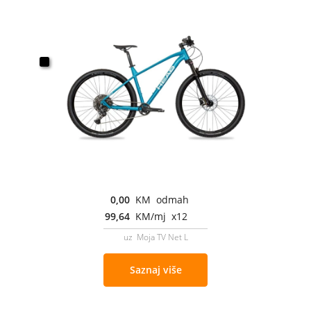
0,00
KM odmah
99,64
KM/mj x12
uz Moja TV Net L
Saznaj više