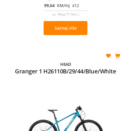
99,64
KM/mj x12
uz Moja TV Net L
Saznaj više
HEAD
Granger 1 H26110B/29/44/Blue/White