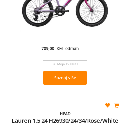
709,00
KM odmah
uz Moja TV Net L
Saznaj više
HEAD
Lauren 1.5 24 H26930/24/34/Rose/White