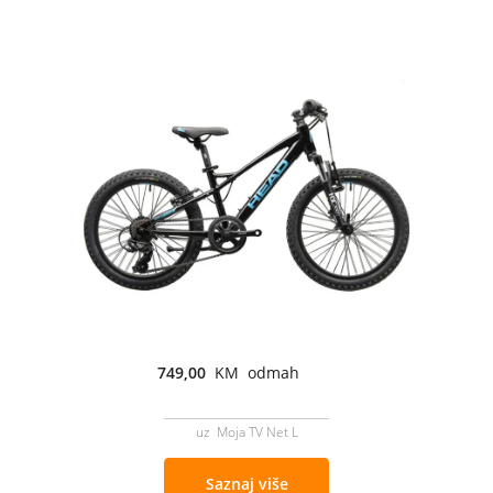
749,00
KM odmah
uz Moja TV Net L
Saznaj više