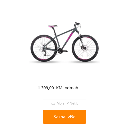
1.399,00
KM odmah
uz Moja TV Net L
Saznaj više