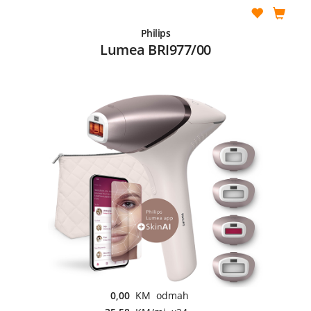
Philips
Lumea BRI977/00
0,00
KM odmah