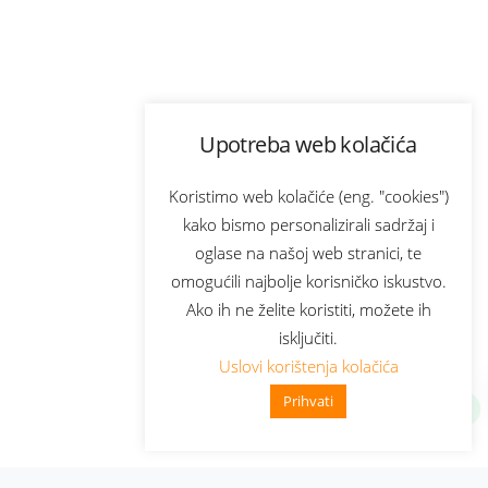
Upotreba web kolačića
Koristimo web kolačiće (eng. "cookies")
kako bismo personalizirali sadržaj i
oglase na našoj web stranici, te
omogućili najbolje korisničko iskustvo.
Ako ih ne želite koristiti, možete ih
isključiti.
Uslovi korištenja kolačića
Prihvati