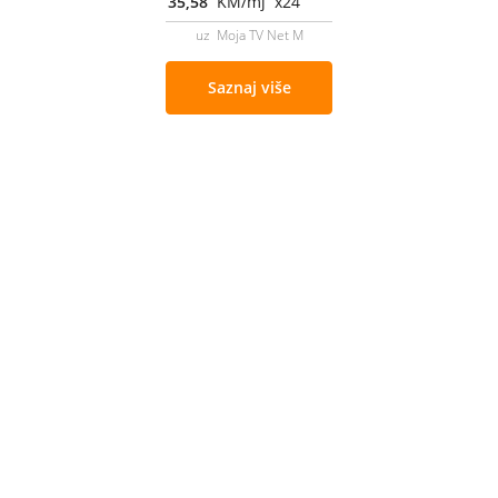
35,58
KM/mj x24
uz Moja TV Net M
Saznaj više