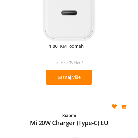
1,00
KM odmah
uz Moja TV Net S
Saznaj više
Xiaomi
Mi 20W Charger (Type-C) EU