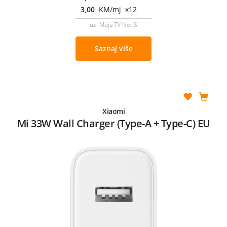
3,00
KM/mj x12
uz Moja TV Net S
Saznaj više
Xiaomi
Mi 33W Wall Charger (Type-A + Type-C) EU