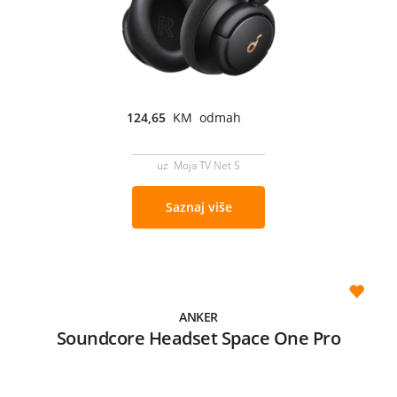
124,65
KM odmah
uz Moja TV Net S
Saznaj više
ANKER
Soundcore Headset Space One Pro