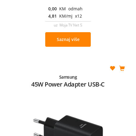
0,00
KM odmah
4,81
KM/mj x12
uz Moja TV Net S
Saznaj više
Samsung
45W Power Adapter USB-C