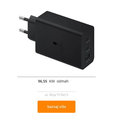
96,55
KM odmah
uz Moja TV Net S
Saznaj više