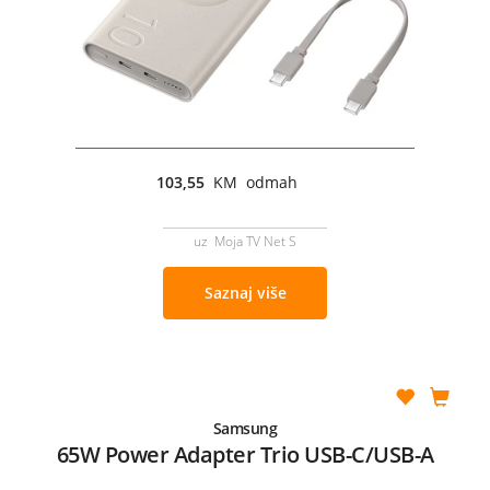
103,55
KM odmah
uz Moja TV Net S
Saznaj više
Samsung
65W Power Adapter Trio USB-C/USB-A