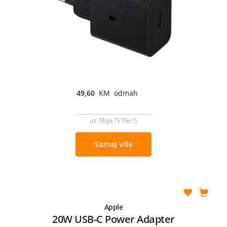
49,60
KM odmah
uz Moja TV Net S
Saznaj više
Apple
20W USB-C Power Adapter