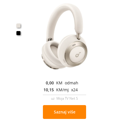
0,00
KM odmah
10,15
KM/mj x24
uz Moja TV Net S
Saznaj više