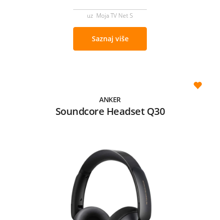
uz Moja TV Net S
Saznaj više
ANKER
Soundcore Headset Q30