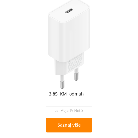
3,85
KM odmah
uz Moja TV Net S
Saznaj više