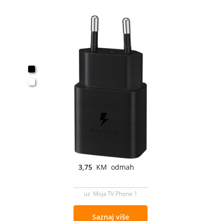
3,75
KM odmah
uz Moja TV Phone 1
Saznaj više