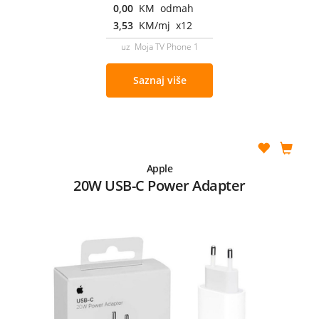
0,00
KM odmah
3,53
KM/mj x12
uz Moja TV Phone 1
Saznaj više
Apple
20W USB-C Power Adapter