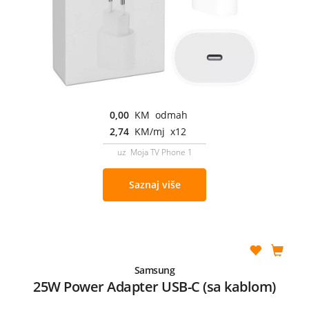
0,00
KM odmah
2,74
KM/mj x12
uz Moja TV Phone 1
Saznaj više
Samsung
25W Power Adapter USB-C (sa kablom)