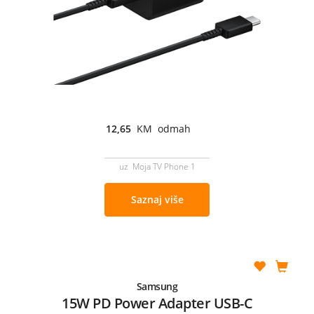
12,65
KM odmah
uz Moja TV Phone 1
Saznaj više
Samsung
15W PD Power Adapter USB-C