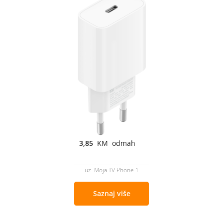
3,85
KM odmah
uz Moja TV Phone 1
Saznaj više