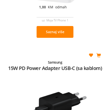
1,00
KM odmah
uz Moja TV Phone 1
Saznaj više
Samsung
15W PD Power Adapter USB-C (sa kablom)