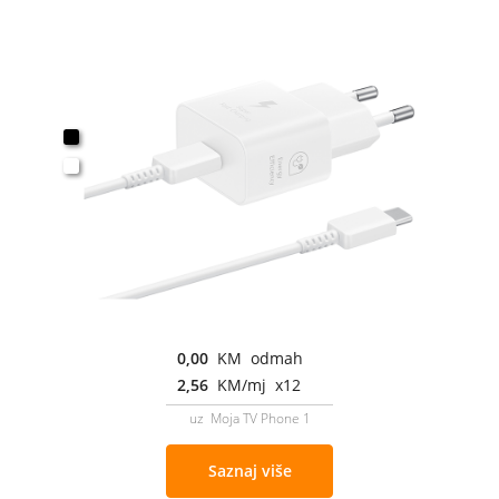
0,00
KM odmah
2,56
KM/mj x12
uz Moja TV Phone 1
Saznaj više