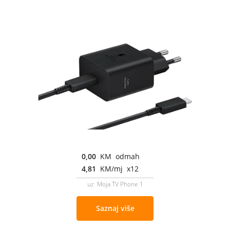
0,00
KM odmah
4,81
KM/mj x12
uz Moja TV Phone 1
Saznaj više