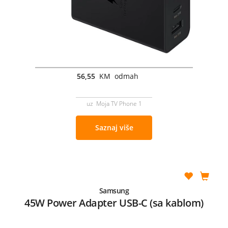
56,55
KM odmah
uz Moja TV Phone 1
Saznaj više
Samsung
45W Power Adapter USB-C (sa kablom)