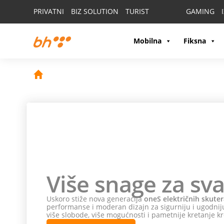
PRIVATNI
BIZ SOLUTION
TURIST
GAMING
Mobilna
Fiksna
Više snage za sva
Uskoro stiže nova generacija
oneS električnih skuter
performanse i moderan dizajn za sigurniju i ugodniju
više slobode, više mogućnosti i pametnije kretanje kr