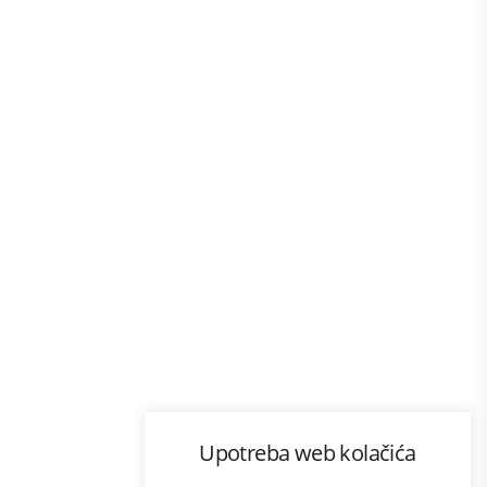
Program lojalnosti
Upotreba web kolačića
com
Bonus plus