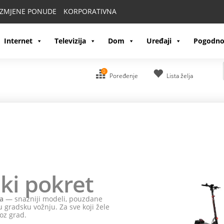
IZMJENE PONUDE
KORPORATIVNA
Internet
Televizija
Dom
Uređaji
Pogodno
0
Poređenje
Lista želja
ki pokret
a
— snažniji modeli, pouzdane
 gradsku vožnju. Za sve koji žele
oz grad.