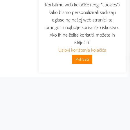
sluga
Prijava za newsletter
Koristimo web kolačiće (eng. "cookies")
kako bismo personalizirali sadržaj i
oglase na našoj web stranici, te
elecom
omogućili najbolje korisničko iskustvo.
Ako ih ne želite koristiti, možete ih
isključiti.
Uslovi korištenja kolačića
Prihvati
👋 Zdravo, kako mogu pomoći