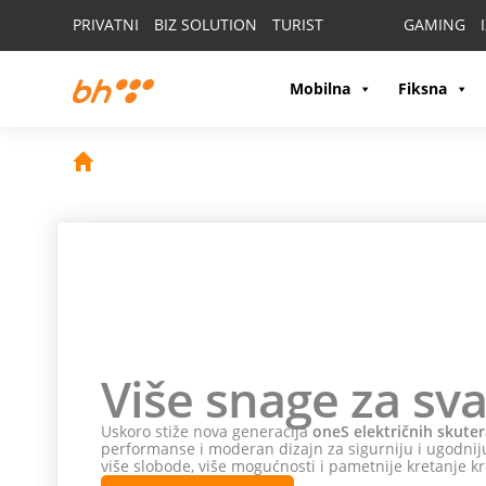
PRIVATNI
BIZ SOLUTION
TURIST
GAMING
Mobilna
Fiksna
Više snage za sva
Uskoro stiže nova generacija
oneS električnih skuter
performanse i moderan dizajn za sigurniju i ugodniju
više slobode, više mogućnosti i pametnije kretanje kr