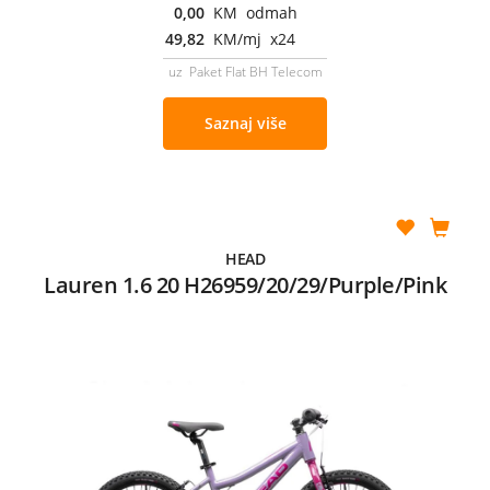
0,00
KM odmah
49,82
KM/mj x24
uz Paket Flat BH Telecom
Saznaj više
HEAD
Lauren 1.6 20 H26959/20/29/Purple/Pink