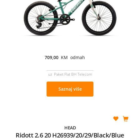
709,00
KM odmah
uz Paket Flat BH Telecom
Saznaj više
HEAD
Ridott 2.6 20 H26939/20/29/Black/Blue