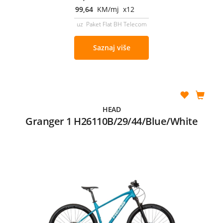
99,64
KM/mj x12
uz Paket Flat BH Telecom
Saznaj više
HEAD
Granger 1 H26110B/29/44/Blue/White