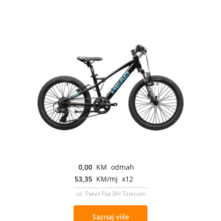
0,00
KM odmah
53,35
KM/mj x12
uz Paket Flat BH Telecom
Saznaj više