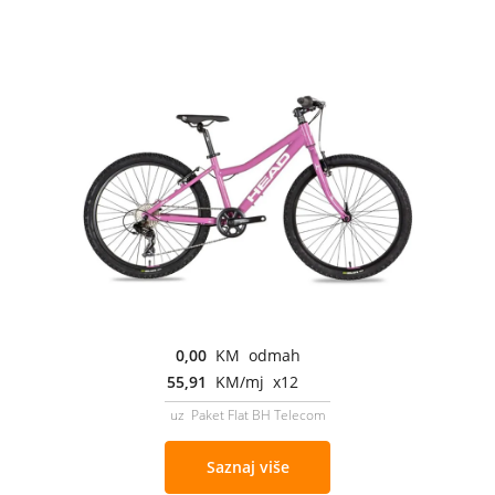
0,00
KM odmah
55,91
KM/mj x12
uz Paket Flat BH Telecom
Saznaj više