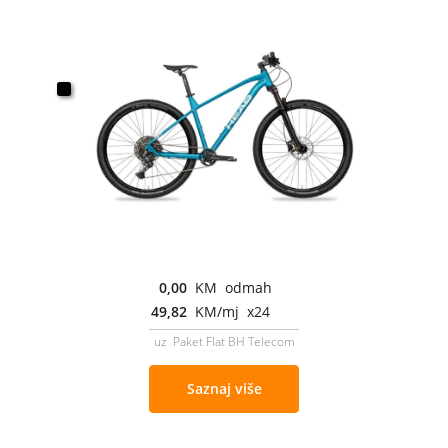
0,00
KM odmah
49,82
KM/mj x24
uz Paket Flat BH Telecom
Saznaj više