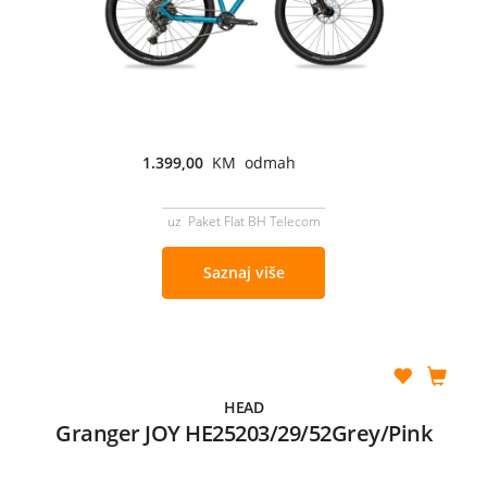
1.399,00
KM odmah
uz Paket Flat BH Telecom
Saznaj više
HEAD
Granger JOY HE25203/29/52Grey/Pink