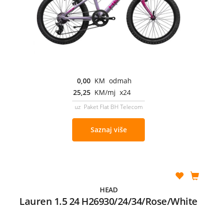
0,00
KM odmah
25,25
KM/mj x24
uz Paket Flat BH Telecom
Saznaj više
HEAD
Lauren 1.5 24 H26930/24/34/Rose/White