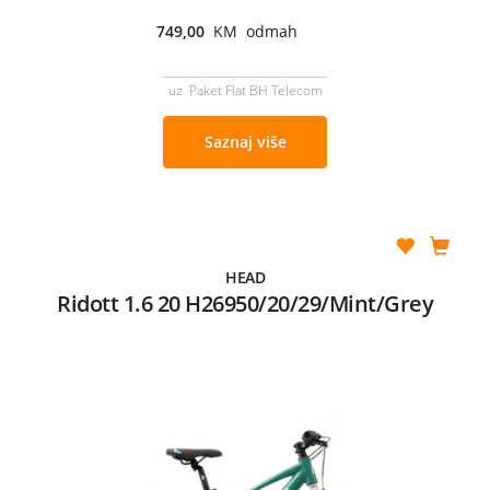
749,00
KM odmah
uz Paket Flat BH Telecom
Saznaj više
HEAD
Ridott 1.6 20 H26950/20/29/Mint/Grey