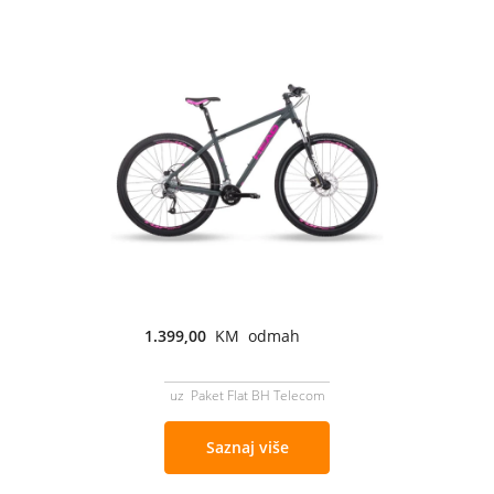
1.399,00
KM odmah
uz Paket Flat BH Telecom
Saznaj više