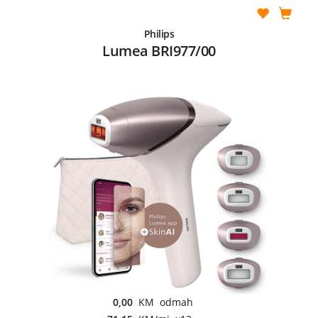
Philips
Lumea BRI977/00
0,00
KM odmah