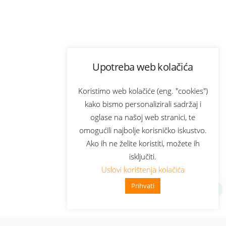
Upotreba web kolačića
Koristimo web kolačiće (eng. "cookies")
kako bismo personalizirali sadržaj i
oglase na našoj web stranici, te
omogućili najbolje korisničko iskustvo.
Ako ih ne želite koristiti, možete ih
isključiti.
Uslovi korištenja kolačića
Prihvati