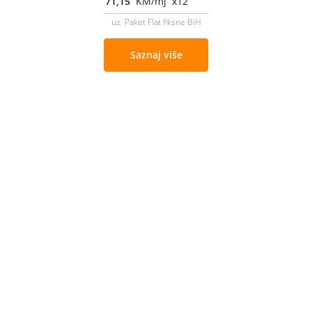
71,15
KM/mj x12
uz Paket Flat fiksne BiH
Saznaj više