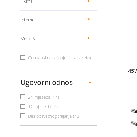
Fiksna
Internet
Moja TV
Gotovinsko plaćanje (bez paketa)
45W
Ugovorni odnos
24 mjeseca
(14)
12 mjeseci
(14)
Bez obaveznog trajanja
(43)