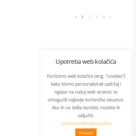
«
1
2
3
4
»
Program lojalnosti
Upotreba web kolačića
com
Bonus plus
sluga
Prijava za newsletter
Koristimo web kolačiće (eng. "cookies")
kako bismo personalizirali sadržaj i
oglase na našoj web stranici, te
elecom
omogućili najbolje korisničko iskustvo.
Ako ih ne želite koristiti, možete ih
isključiti.
Uslovi korištenja kolačića
Prihvati
👋 Zdravo, kako mogu pomoći?