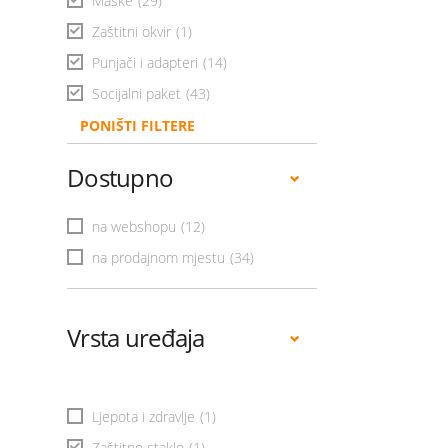
Maske
(29)
Zaštitni okvir
(1)
Punjači i adapteri
(14)
Socijalni paket
(43)
PONIŠTI FILTERE
Dostupno
na webshopu
(12)
na prodajnom mjestu
(34)
Vrsta uređaja
Ljepota i zdravlje
(1)
Zaštitno staklo
(1)