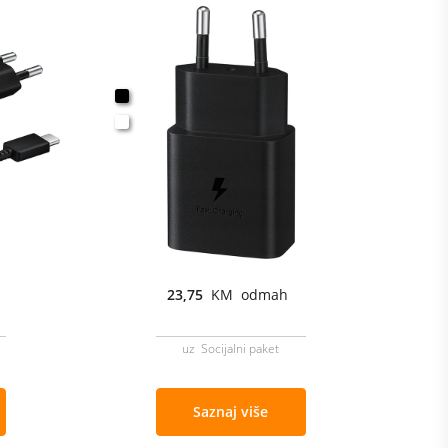
23,75
KM odmah
uz Socijalni paket
Saznaj više