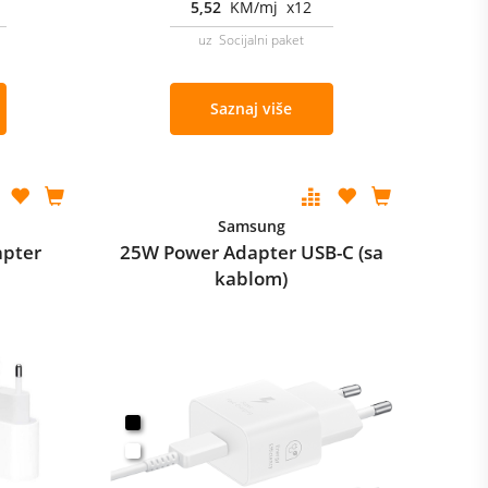
5,52
KM/mj x12
uz Socijalni paket
Saznaj više
Samsung
apter
25W Power Adapter USB-C (sa
kablom)