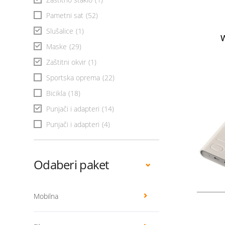
Pametni sat
(52)
Slušalice
(1)
W
Maske
(29)
Zaštitni okvir
(1)
Sportska oprema
(22)
Bicikla
(18)
Punjači i adapteri
(14)
Punjači i adapteri
(4)
Odaberi paket
Mobilna