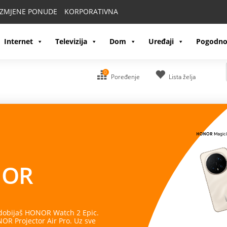
IZMJENE PONUDE
KORPORATIVNA
Internet
Televizija
Dom
Uređaji
Pogodno
0
Poređenje
Lista želja
OR
 dobijaš HONOR Watch 2 Epic.
R Projector Air Pro. Uz sve