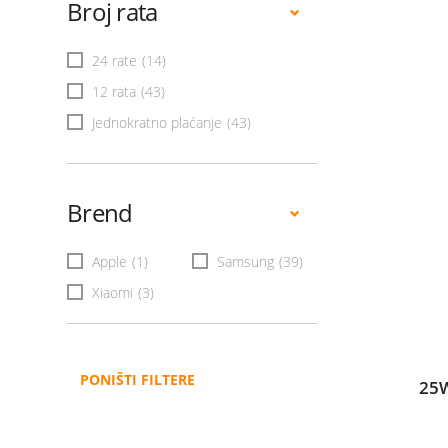
Broj rata
24 rate
(14)
12 rata
(43)
Jednokratno plaćanje
(43)
Brend
Apple
(1)
Samsung
(39)
Xiaomi
(3)
PONIŠTI FILTERE
25W