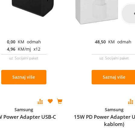
0,00
KM odmah
48,50
KM odmah
4,96
KM/mj x12
uz Socijalni paket
uz Socijalni paket
Saznaj više
Saznaj više
Samsung
Samsung
 Power Adapter USB-C
15W PD Power Adapter U
kablom)