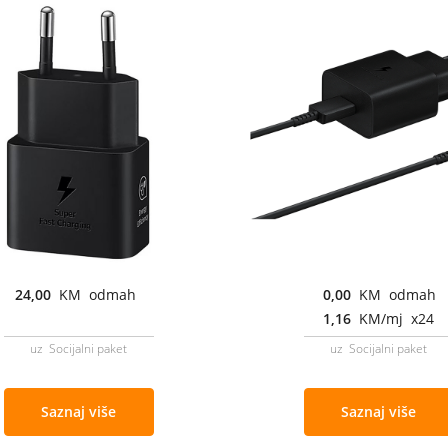
24,00
KM odmah
0,00
KM odmah
1,16
KM/mj x24
uz Socijalni paket
uz Socijalni paket
Saznaj više
Saznaj više