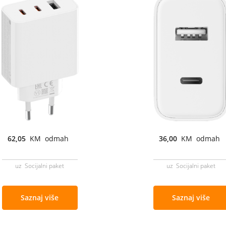
62,05
KM odmah
36,00
KM odmah
uz Socijalni paket
uz Socijalni paket
Saznaj više
Saznaj više