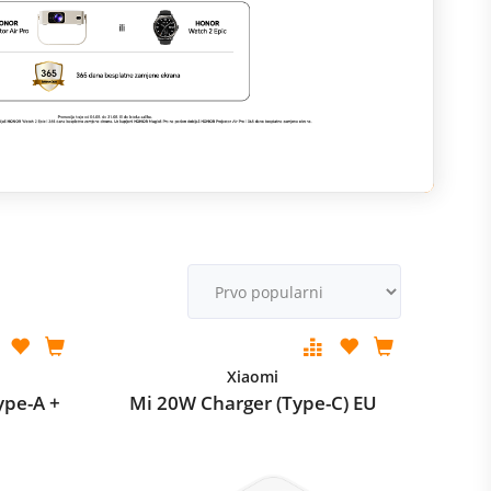
M
v
Xiaomi
ype-A +
Mi 20W Charger (Type-C) EU