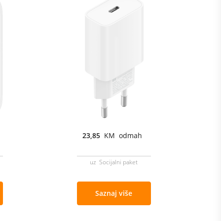
23,85
KM odmah
uz Socijalni paket
Saznaj više