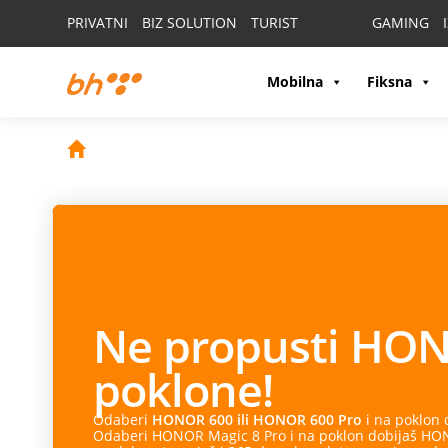
PRIVATNI
BIZ SOLUTION
TURIST
GAMING
Mobilna
Fiksna
Ne propusti
HON
poklone!
Odaberi
HONOR 600 ili HONOR 600 Pro
i na poklon
Odaberi HONOR Magic 8 Pro i na poklon dobijaš HONO