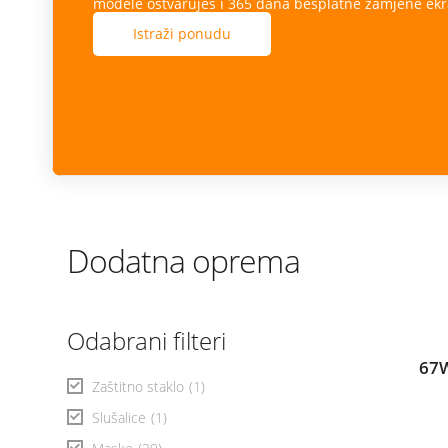
modele ostvaruješ i 365 dana besplatne zamjene ekr
Istraži ponudu
Dodatna oprema
Odabrani filteri
67W
Zaštitno staklo
(1)
Slušalice
(1)