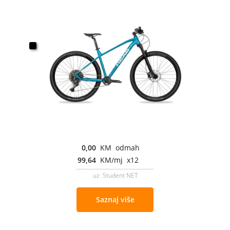
0,00
KM odmah
99,64
KM/mj x12
uz Student NET
Saznaj više