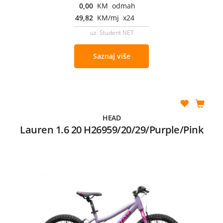
0,00
KM odmah
49,82
KM/mj x24
uz Student NET
Saznaj više
HEAD
Lauren 1.6 20 H26959/20/29/Purple/Pink