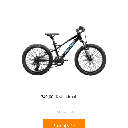
749,00
KM odmah
uz Student NET
Saznaj više