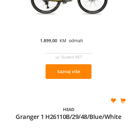
1.899,00
KM odmah
uz Student NET
Saznaj više
HEAD
Granger 1 H26110B/29/48/Blue/White