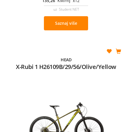
135,26
KM/mj x12
uz Student NET
Saznaj više
HEAD
X-Rubi 1 H26109B/29/56/Olive/Yellow