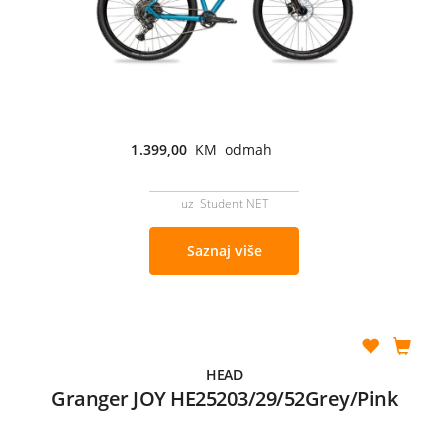
1.399,00
KM odmah
uz Student NET
Saznaj više
HEAD
Granger JOY HE25203/29/52Grey/Pink