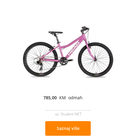
785,00
KM odmah
uz Student NET
Saznaj više