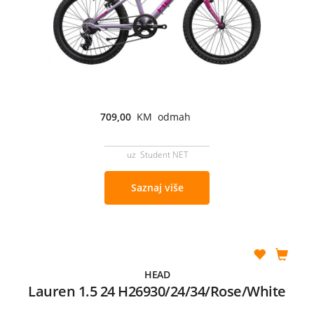
709,00
KM odmah
uz Student NET
Saznaj više
HEAD
Lauren 1.5 24 H26930/24/34/Rose/White