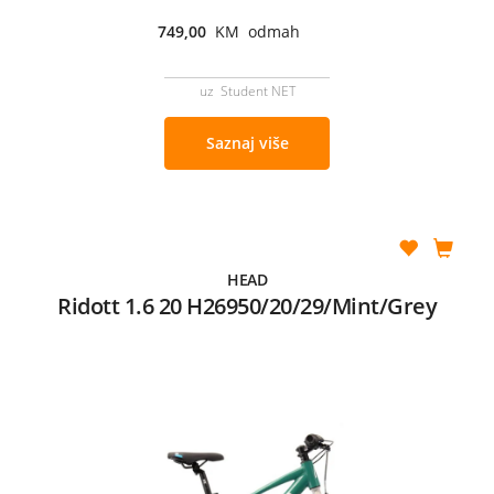
749,00
KM odmah
uz Student NET
Saznaj više
HEAD
Ridott 1.6 20 H26950/20/29/Mint/Grey