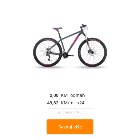
0,00
KM odmah
49,82
KM/mj x24
uz Student NET
Saznaj više