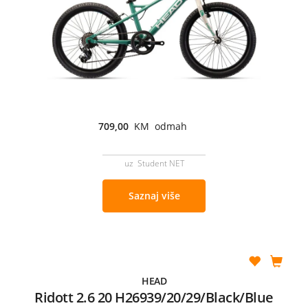
709,00
KM odmah
uz Student NET
Saznaj više
HEAD
Ridott 2.6 20 H26939/20/29/Black/Blue