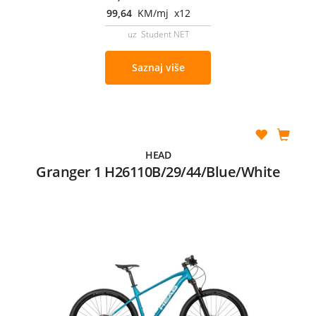
99,64
KM/mj x12
uz Student NET
Saznaj više
HEAD
Granger 1 H26110B/29/44/Blue/White