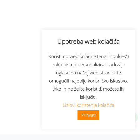
Upotreba web kolačića
Koristimo web kolačiće (eng. "cookies")
kako bismo personalizirali sadržaj i
oglase na našoj web stranici, te
omogućili najbolje korisničko iskustvo.
Ako ih ne želite koristiti, možete ih
isključiti.
Uslovi korištenja kolačića
Prihvati