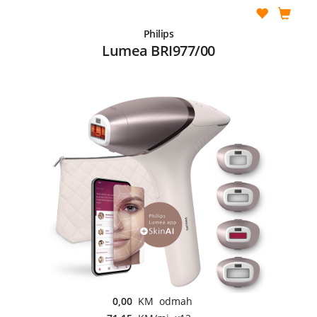
Philips
Lumea BRI977/00
0,00
KM odmah