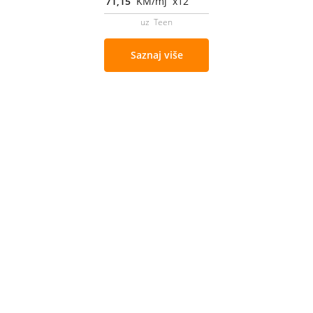
71,15
KM/mj x12
uz Teen
Saznaj više