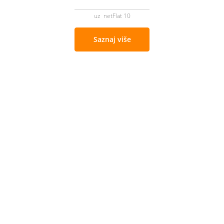
uz netFlat 10
Saznaj više