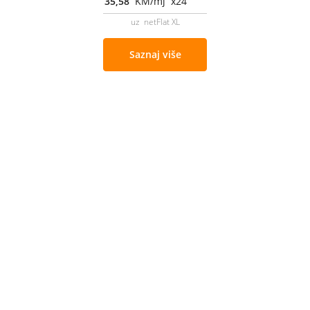
35,58
KM/mj x24
uz netFlat XL
Saznaj više