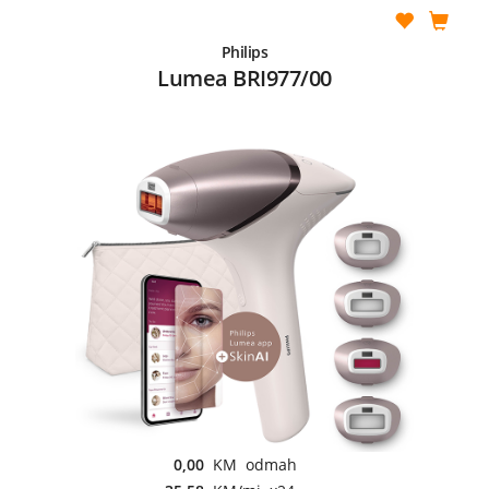
Philips
Lumea BRI977/00
0,00
KM odmah