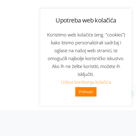
Upotreba web kolačića
Koristimo web kolačiće (eng. "cookies")
kako bismo personalizirali sadržaj i
oglase na našoj web stranici, te
omogućili najbolje korisničko iskustvo.
Ako ih ne želite koristiti, možete ih
isključiti.
Uslovi korištenja kolačića
Prihvati