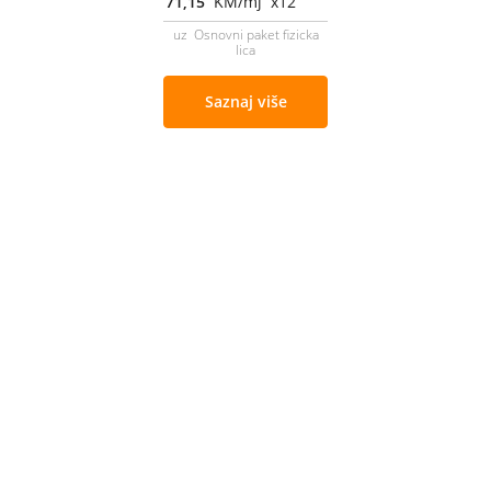
71,15
KM/mj x12
uz Osnovni paket fizicka
lica
Saznaj više