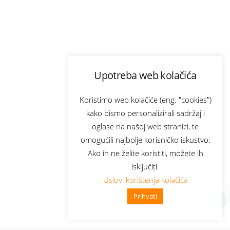
Upotreba web kolačića
Koristimo web kolačiće (eng. "cookies")
kako bismo personalizirali sadržaj i
oglase na našoj web stranici, te
omogućili najbolje korisničko iskustvo.
Ako ih ne želite koristiti, možete ih
isključiti.
Uslovi korištenja kolačića
Prihvati