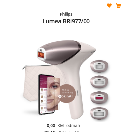
Philips
Lumea BRI977/00
0,00
KM odmah