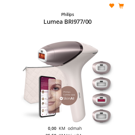
Philips
Lumea BRI977/00
0,00
KM odmah