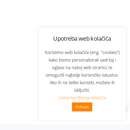
Upotreba web kolačića
Koristimo web kolačiće (eng. "cookies")
kako bismo personalizirali sadržaj i
oglase na našoj web stranici, te
omogućili najbolje korisničko iskustvo.
Ako ih ne želite koristiti, možete ih
isključiti.
Uslovi korištenja kolačića
Prihvati