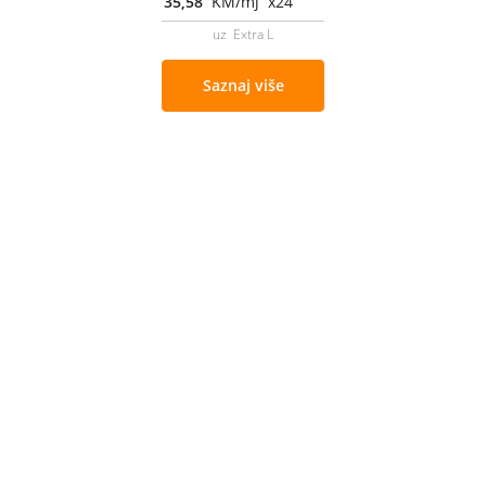
35,58
KM/mj x24
uz Extra L
Saznaj više