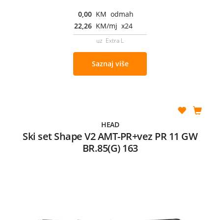
0,00
KM odmah
22,26
KM/mj x24
uz Extra L
Saznaj više
HEAD
Ski set Shape V2 AMT-PR+vez PR 11 GW
BR.85(G) 163