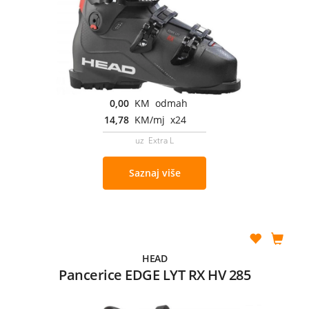
0,00
KM odmah
14,78
KM/mj x24
uz Extra L
Saznaj više
HEAD
Pancerice EDGE LYT RX HV 285