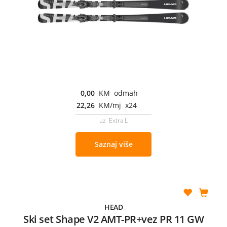
0,00
KM odmah
22,26
KM/mj x24
uz Extra L
Saznaj više
HEAD
Ski set Shape V2 AMT-PR+vez PR 11 GW