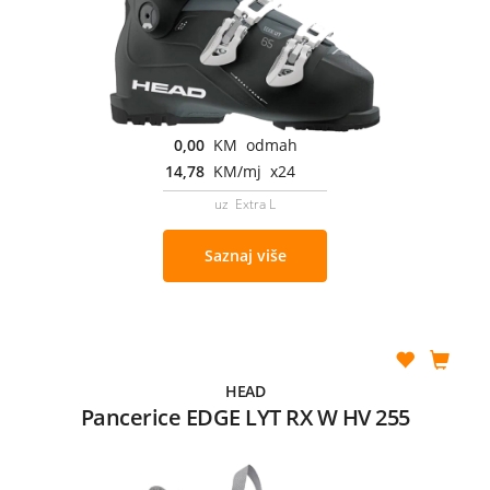
0,00
KM odmah
14,78
KM/mj x24
uz Extra L
Saznaj više
HEAD
Pancerice EDGE LYT RX W HV 255