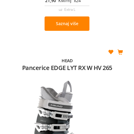
21,90
KM/mj x24
uz Extra L
Saznaj više
HEAD
Pancerice EDGE LYT RX W HV 265