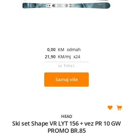
0,00
KM odmah
21,90
KM/mj x24
uz Extra L
Saznaj više
HEAD
Ski set Shape VR LYT 156 + vez PR 10 GW
PROMO BR.85