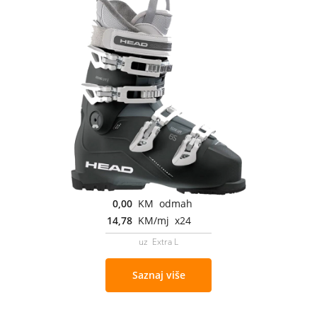
0,00
KM odmah
14,78
KM/mj x24
uz Extra L
Saznaj više