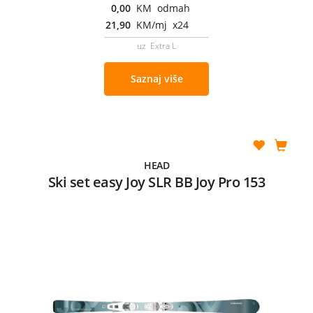
0,00
KM odmah
21,90
KM/mj x24
uz Extra L
Saznaj više
HEAD
Ski set easy Joy SLR BB Joy Pro 153