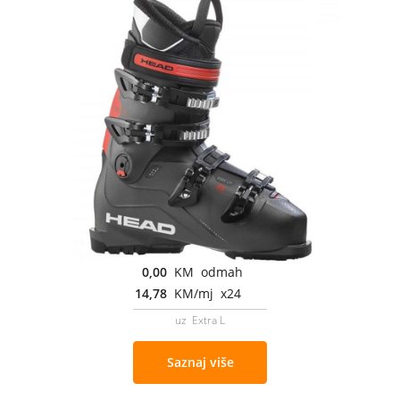
0,00
KM odmah
14,78
KM/mj x24
uz Extra L
Saznaj više