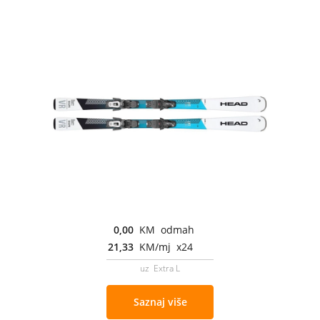
0,00
KM odmah
21,33
KM/mj x24
uz Extra L
Saznaj više