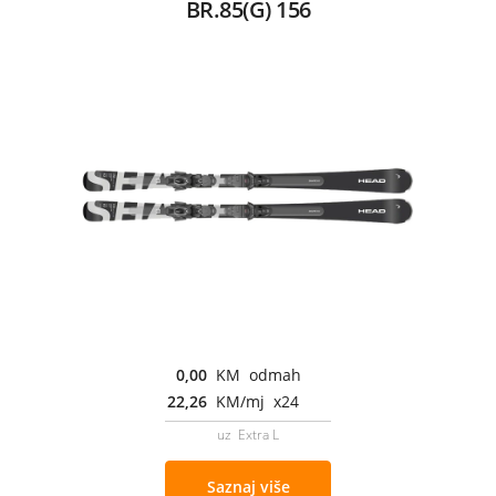
BR.85(G) 156
0,00
KM odmah
22,26
KM/mj x24
uz Extra L
Saznaj više