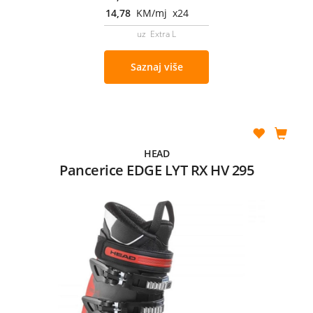
14,78
KM/mj x24
uz Extra L
Saznaj više
HEAD
Pancerice EDGE LYT RX HV 295