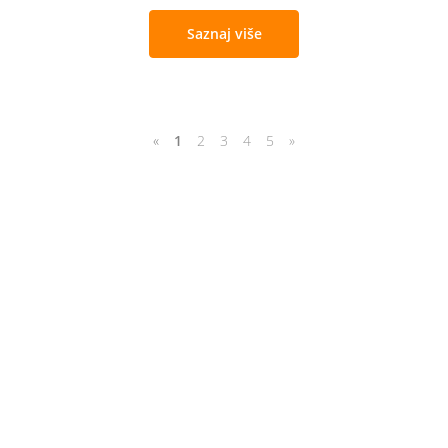
Saznaj više
«
1
2
3
4
5
»