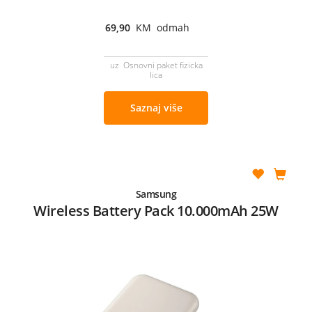
69,90
KM odmah
uz Osnovni paket fizicka
lica
Saznaj više
Samsung
Wireless Battery Pack 10.000mAh 25W