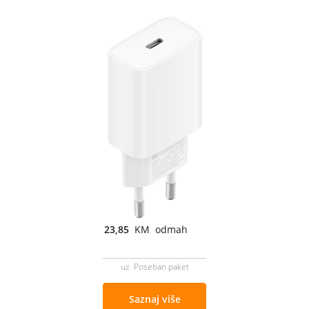
23,85
KM odmah
uz Poseban paket
Saznaj više