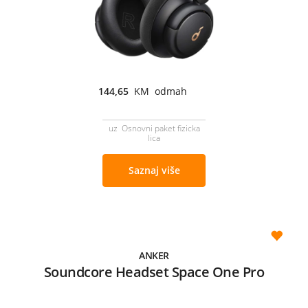
144,65
KM odmah
uz Osnovni paket fizicka
lica
Saznaj više
ANKER
Soundcore Headset Space One Pro