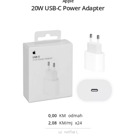
Apple
20W USB-C Power Adapter
0,00
KM odmah
2,08
KM/mj x24
uz netFlat L