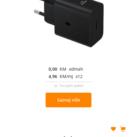
0,00
KM odmah
4,96
KM/mj x12
uz Socijalni paket
Saznaj više