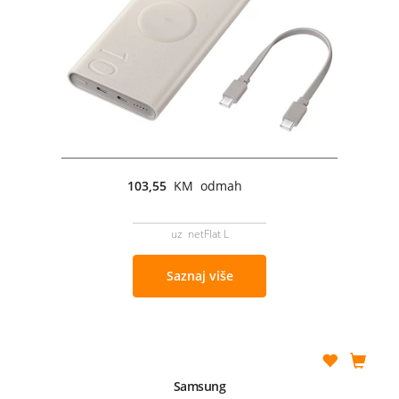
103,55
KM odmah
uz netFlat L
Saznaj više
Samsung