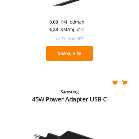
0,00
KM odmah
6,23
KM/mj x12
uz Student NET
Saznaj više
Samsung
45W Power Adapter USB-C