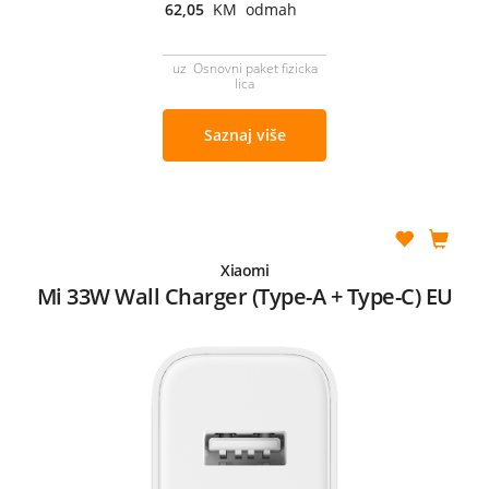
62,05
KM odmah
uz Osnovni paket fizicka
lica
Saznaj više
Xiaomi
Mi 33W Wall Charger (Type-A + Type-C) EU