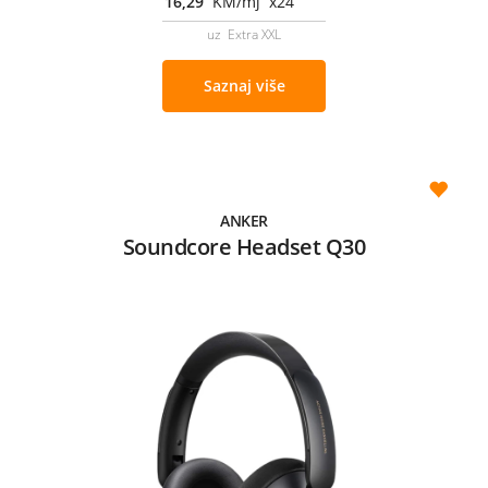
16,29
KM/mj x24
uz Extra XXL
Saznaj više
ANKER
Soundcore Headset Q30