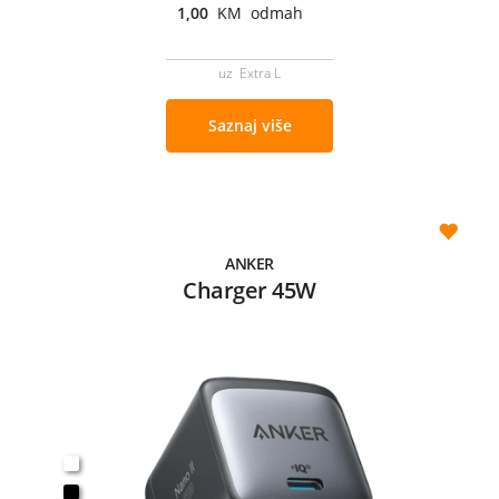
1,00
KM odmah
uz Extra L
Saznaj više
ANKER
Charger 45W