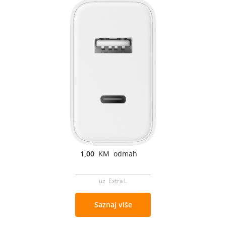
1,00
KM odmah
uz Extra L
Saznaj više