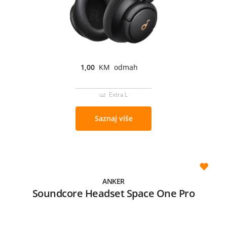
1,00
KM odmah
uz Extra L
Saznaj više
ANKER
Soundcore Headset Space One Pro