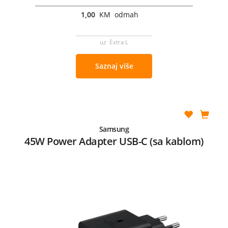
1,00
KM odmah
uz Extra L
Saznaj više
Samsung
45W Power Adapter USB-C (sa kablom)