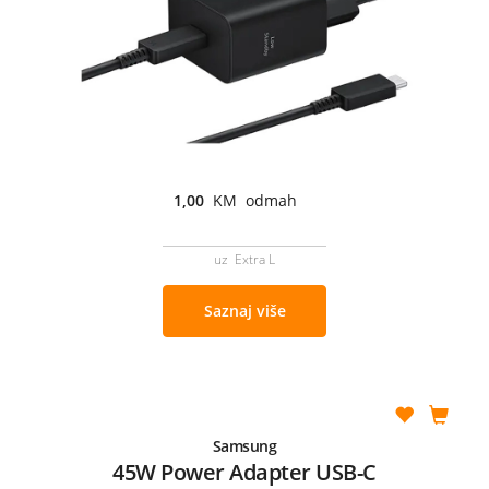
1,00
KM odmah
uz Extra L
Saznaj više
Samsung
45W Power Adapter USB-C