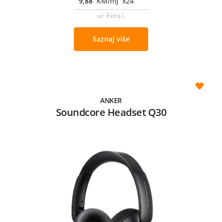
9,88
KM/mj x24
uz Extra L
Saznaj više
ANKER
Soundcore Headset Q30