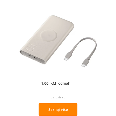
1,00
KM odmah
uz Extra L
Saznaj više