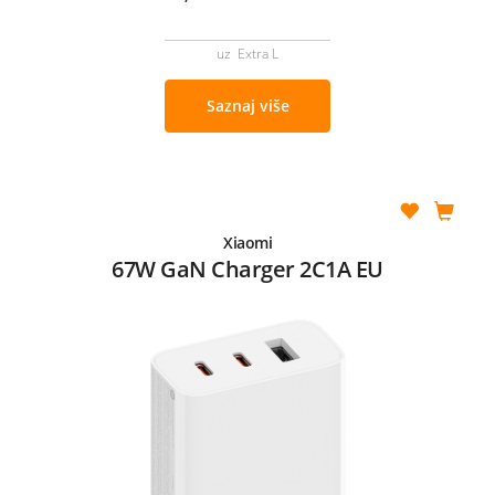
uz Extra L
Saznaj više
Xiaomi
67W GaN Charger 2C1A EU