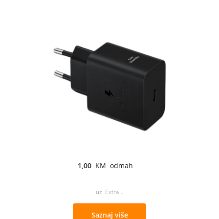
1,00
KM odmah
uz Extra L
Saznaj više