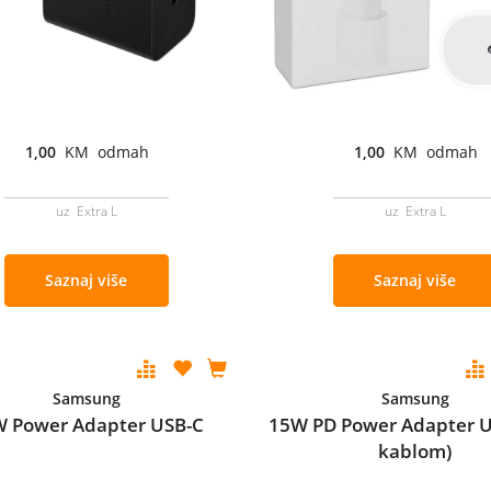
1,00
KM odmah
1,00
KM odmah
uz Extra L
uz Extra L
Saznaj više
Saznaj više
Samsung
Samsung
 Power Adapter USB-C
15W PD Power Adapter U
kablom)