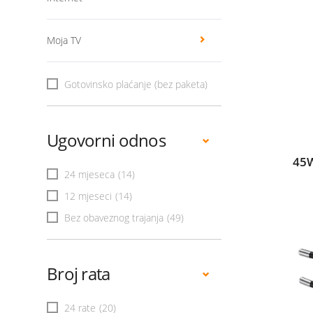
Moja TV
Gotovinsko plaćanje (bez paketa)
Ugovorni odnos
45W
24 mjeseca
(14)
12 mjeseci
(14)
Bez obaveznog trajanja
(49)
Broj rata
24 rate
(20)