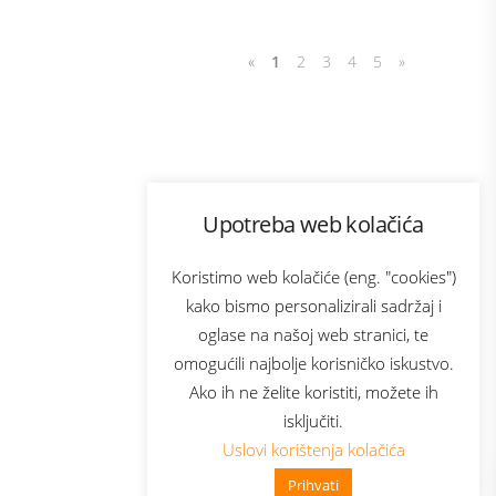
«
1
2
3
4
5
»
Program lojalnosti
Upotreba web kolačića
com
Bonus plus
sluga
Prijava za newsletter
Koristimo web kolačiće (eng. "cookies")
kako bismo personalizirali sadržaj i
oglase na našoj web stranici, te
elecom
omogućili najbolje korisničko iskustvo.
Ako ih ne želite koristiti, možete ih
isključiti.
Uslovi korištenja kolačića
Prihvati
👋 Zdravo, kako mogu pomoći?