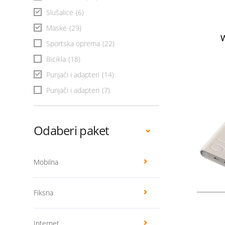
Slušalice
(6)
Maske
(29)
W
Sportska oprema
(22)
Bicikla
(18)
Punjači i adapteri
(14)
Punjači i adapteri
(7)
Odaberi paket
Mobilna
Fiksna
Internet