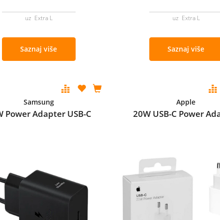
uz Extra L
uz Extra L
Saznaj više
Saznaj više
Samsung
Apple
 Power Adapter USB-C
20W USB-C Power Ad