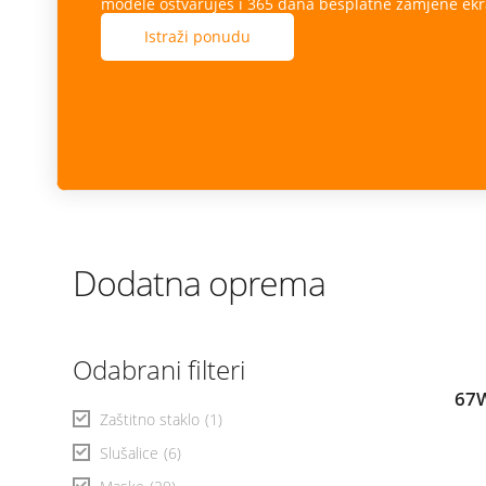
modele ostvaruješ i 365 dana besplatne zamjene ekr
Istraži ponudu
Dodatna oprema
Odabrani filteri
67W
Zaštitno staklo
(1)
Slušalice
(6)