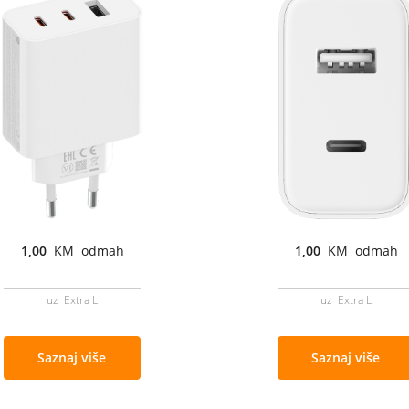
1,00
KM odmah
1,00
KM odmah
uz Extra L
uz Extra L
Saznaj više
Saznaj više