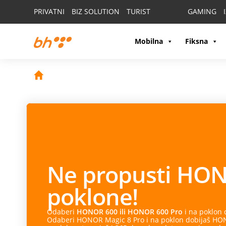
PRIVATNI
BIZ SOLUTION
TURIST
GAMING
Mobilna
Fiksna
Ne propusti
HON
poklone!
Odaberi
HONOR 600 ili HONOR 600 Pro
i na poklon
Odaberi HONOR Magic 8 Pro i na poklon dobijaš HONO