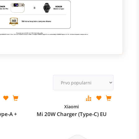
M
v
Xiaomi
ype-A +
Mi 20W Charger (Type-C) EU