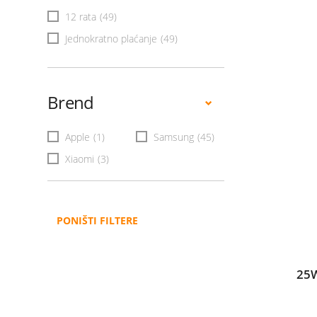
12 rata
(49)
Jednokratno plaćanje
(49)
Brend
Apple
(1)
Samsung
(45)
Xiaomi
(3)
PONIŠTI FILTERE
25W