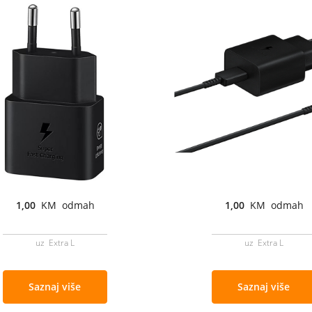
1,00
KM odmah
1,00
KM odmah
uz Extra L
uz Extra L
Saznaj više
Saznaj više