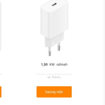
1,00
KM odmah
uz Extra L
Saznaj više