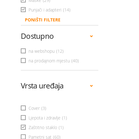
Maske
(29)
Punjači i adapteri
(14)
PONIŠTI FILTERE
Dostupno
na webshopu
(12)
na prodajnom mjestu
(40)
Vrsta uređaja
Cover
(3)
Ljepota i zdravlje
(1)
Zaštitno staklo
(1)
Pametni sat
(60)