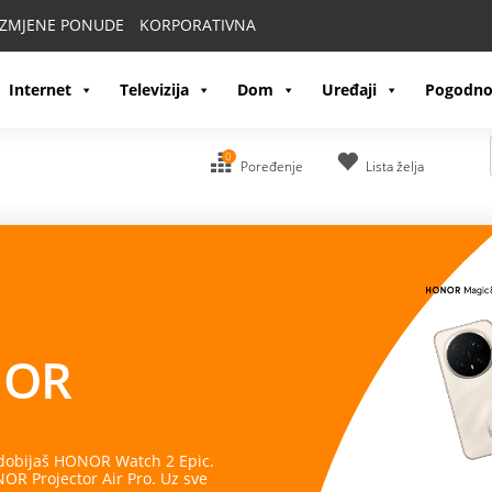
IZMJENE PONUDE
KORPORATIVNA
Internet
Televizija
Dom
Uređaji
Pogodno
0
Poređenje
Lista želja
OR
 dobijaš HONOR Watch 2 Epic.
R Projector Air Pro. Uz sve