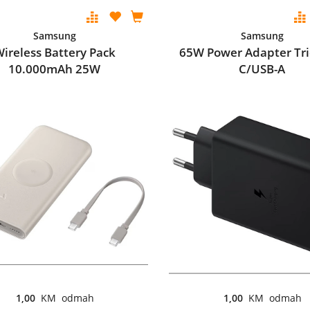
Samsung
Samsung
ireless Battery Pack
65W Power Adapter Tri
10.000mAh 25W
C/USB-A
1,00
KM odmah
1,00
KM odmah