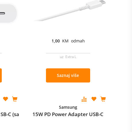
1,00
KM odmah
uz Extra L
Saznaj više
Samsung
SB-C (sa
15W PD Power Adapter USB-C