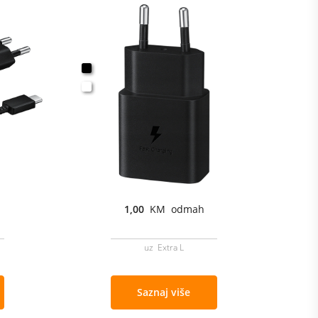
1,00
KM odmah
uz Extra L
Saznaj više