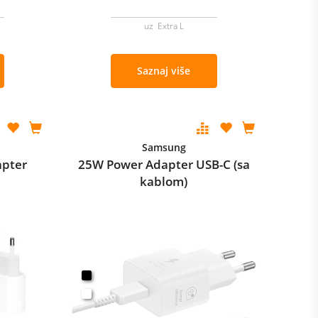
uz Extra L
Saznaj više
Samsung
apter
25W Power Adapter USB-C (sa
kablom)