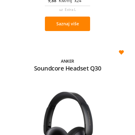
9,88
KM/mj x24
uz Extra L
Saznaj više
ANKER
Soundcore Headset Q30