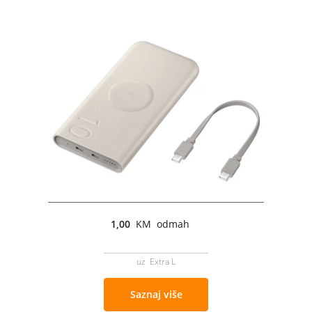
1,00
KM odmah
uz Extra L
Saznaj više