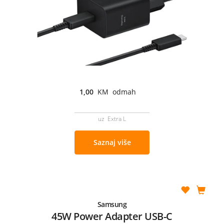
1,00
KM odmah
uz Extra L
Saznaj više
Samsung
45W Power Adapter USB-C