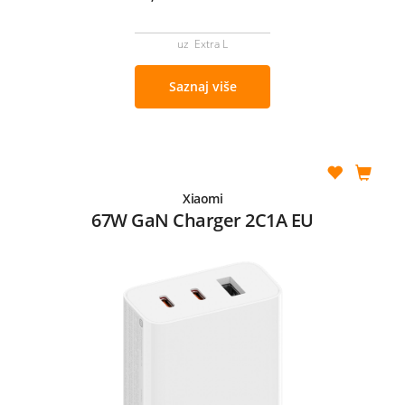
uz Extra L
Saznaj više
Xiaomi
67W GaN Charger 2C1A EU