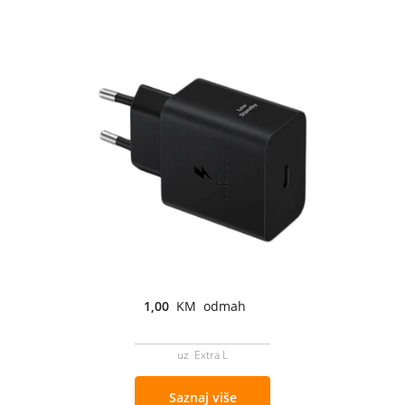
1,00
KM odmah
uz Extra L
Saznaj više