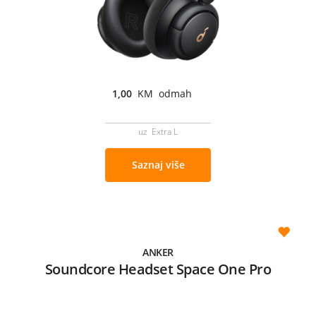
1,00
KM odmah
uz Extra L
Saznaj više
ANKER
Soundcore Headset Space One Pro