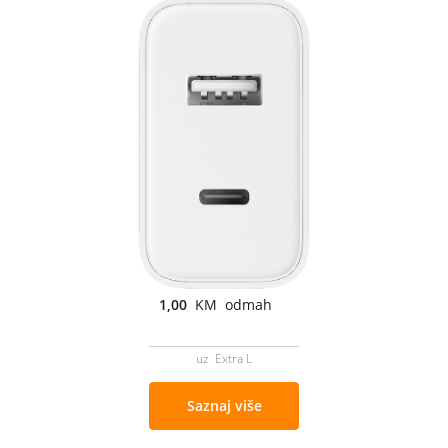
1,00
KM odmah
uz Extra L
Saznaj više