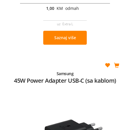
1,00
KM odmah
uz Extra L
Saznaj više
Samsung
45W Power Adapter USB-C (sa kablom)