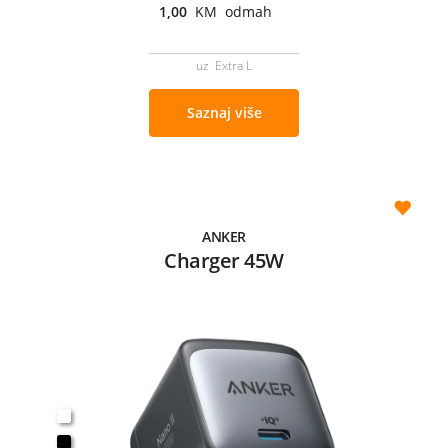
1,00
KM odmah
uz Extra L
Saznaj više
ANKER
Charger 45W