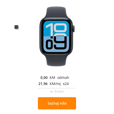
0,00
KM odmah
21,96
KM/mj x24
uz Extra L
Saznaj više