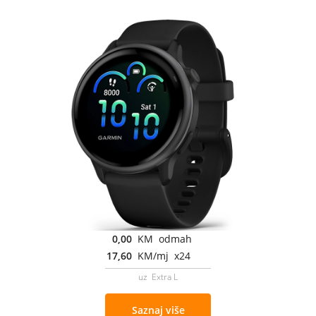
0,00
KM odmah
17,60
KM/mj x24
uz Extra L
Saznaj više