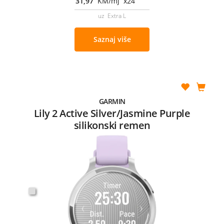
31,97
KM/mj x24
uz Extra L
Saznaj više
GARMIN
Lily 2 Active Silver/Jasmine Purple
silikonski remen