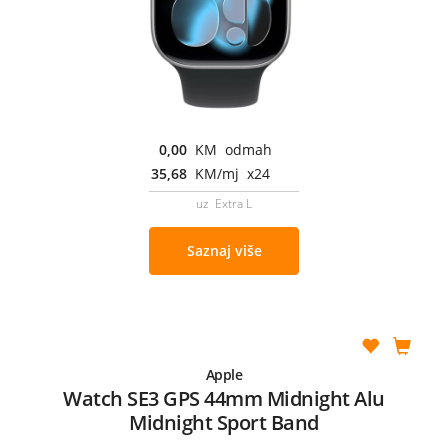
0,00
KM odmah
35,68
KM/mj x24
uz Extra L
Saznaj više
Apple
Watch SE3 GPS 44mm Midnight Alu
Midnight Sport Band