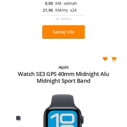
0,00
KM odmah
21,96
KM/mj x24
uz Extra L
Saznaj više
Apple
Watch SE3 GPS 40mm Midnight Alu
Midnight Sport Band