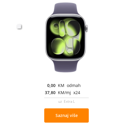
0,00
KM odmah
37,80
KM/mj x24
uz Extra L
Saznaj više