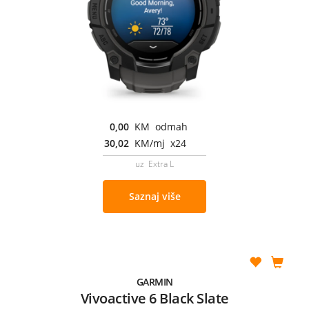
0,00
KM odmah
30,02
KM/mj x24
uz Extra L
Saznaj više
GARMIN
Vivoactive 6 Black Slate