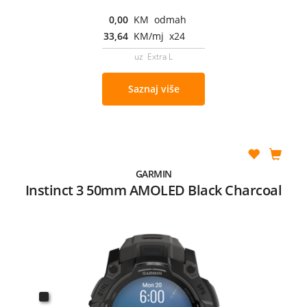
0,00
KM odmah
33,64
KM/mj x24
uz Extra L
Saznaj više
GARMIN
Instinct 3 50mm AMOLED Black Charcoal