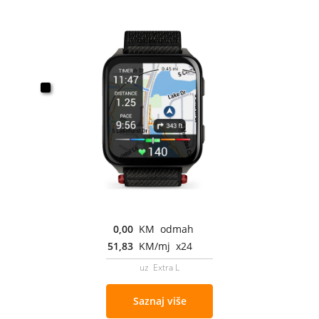
0,00
KM odmah
51,83
KM/mj x24
uz Extra L
Saznaj više