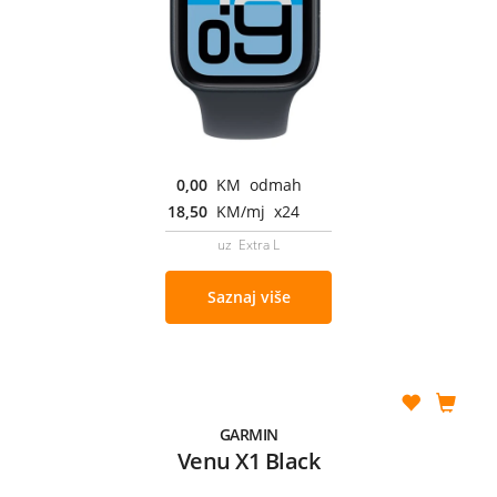
0,00
KM odmah
18,50
KM/mj x24
uz Extra L
Saznaj više
GARMIN
Venu X1 Black